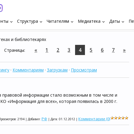
енты
Структура
Читателям
Медиатека
Даты
Пе
keyboard_arrow_down
keyboard_arrow_down
keyboard_arrow_down
keyboard_arrow_down
keyboard_arrow_down
теках и библиотекарях
«
1
2
3
4
5
6
7
»
Страницы
:
ингу
·
Комментариям
·
Загрузкам
·
Просмотрам
в правовой информации стало возможным в том числе и
О «Информация для всех», которая появилась в 2000 г.
РФ
Комментарии (0)
Просмотров: 2194 | Добавил:
| Дата:
01.12.2012
|