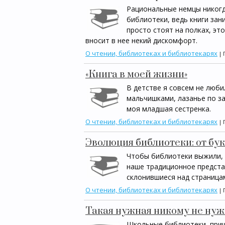
Рациональные немцы никогд
библиотеки, ведь книги зан
просто стоят на полках, эт
вносит в нее некий дискомфорт.
О чтении, библиотеках и библиотекарях
| 
«Книга в моей жизни»
В детстве я совсем не люби
мальчишками, лазанье по за
моя младшая сестренка.
О чтении, библиотеках и библиотекарях
| 
Эволюция библиотеки: от бу
Чтобы библиотеки выжили, о
наше традиционное представ
склонившиеся над страницам
О чтении, библиотеках и библиотекарях
| 
Такая нужная никому не нуж
Школьные библиотеки, приш