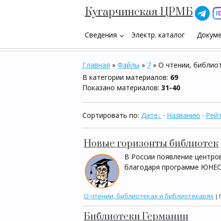
Кугарчинская ЦРМБ
Сведения
Электр. каталог
Докум
keyboard_arrow_down
Главная
»
Файлы
»
7
» О чтении, библио
В категории материалов
:
69
Показано материалов
:
31-40
Сортировать по
:
Дате
·
Названию
·
Рейт
Новые горизонты библиотек
В России появление центро
благодаря программе ЮНЕСК
О чтении, библиотеках и библиотекарях
| 
Библиотеки Германии