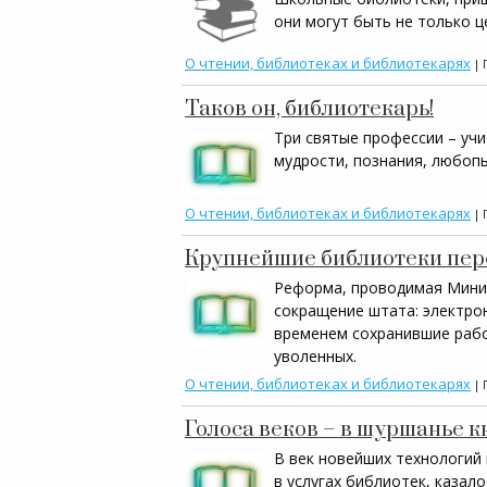
они могут быть не только 
О чтении, библиотеках и библиотекарях
| 
Таков он, библиотекарь!
Три святые профессии – учи
мудрости, познания, любоп
О чтении, библиотеках и библиотекарях
| 
Крупнейшие библиотеки пер
Реформа, проводимая Минис
сокращение штата: электро
временем сохранившие рабоч
уволенных.
О чтении, библиотеках и библиотекарях
| 
Голоса веков – в шуршанье 
В век новейших технологи
в услугах библиотек, казал