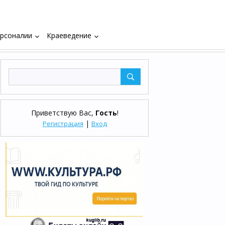
рсоналии
Краеведение
keyboard_arrow_down
keyboard_arrow_down
Приветствую Вас
,
Гость
!
|
Регистрация
Вход