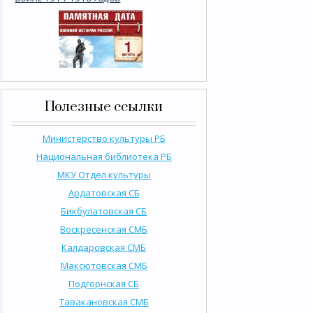
Полезные ссылки
Министерство культуры РБ
Национальная библиотека РБ
МКУ Отдел культуры
Ардатовская СБ
Бикбулатовская СБ
Воскресенская СМБ
Калдаровская СМБ
Максютовская СМБ
Подгорнская СБ
Тавакановская СМБ