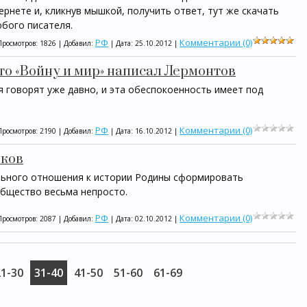
рнете и, кликнув мышкой, получить ответ, тут же скачать
юбого писателя.
РФ
Комментарии (0)
Просмотров: 1826 | Добавил:
| Дата:
25.10.2012
|
то «Войну и мир» написал Лермонтов
 говорят уже давно, и эта обеспокоенность имеет под
РФ
Комментарии (0)
Просмотров: 2190 | Добавил:
| Дата:
16.10.2012
|
иков
льного отношения к истории Родины сформировать
бщество весьма непросто.
РФ
Комментарии (0)
Просмотров: 2087 | Добавил:
| Дата:
02.10.2012
|
21-30
31-40
41-50
51-60
61-69