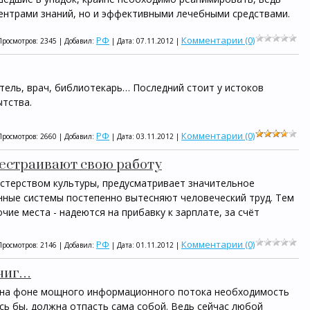
центрами знаний, но и эффективными лечебными средствами.
РФ
Комментарии (0)
Просмотров: 2345 | Добавил:
| Дата:
07.11.2012
|
тель, врач, библиотекарь… Последний стоит у истоков
ытства.
РФ
Комментарии (0)
Просмотров: 2660 | Добавил:
| Дата:
03.11.2012
|
естраивают свою работу
терством культуры, предусматривает значительное
нные системы постепенно вытесняют человеческий труд. Тем
ие места - надеются на прибавку к зарплате, за счёт
РФ
Комментарии (0)
Просмотров: 2146 | Добавил:
| Дата:
01.11.2012
|
книг…
й на фоне мощного информационного потока необходимость
ось бы, должна отпасть сама собой. Ведь сейчас любой