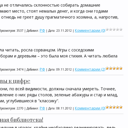
а не отличались склонностью собирать домашние
имают место, стоят немалых денег, и когда они годами
о отнюдь не греет душу прагматичного хозяина, а, напротив,
РФ
Комментарии (0)
Просмотров: 3537 | Добавил:
| Дата:
23.11.2012
|
ла читать, росла сорванцом. Игры с соседскими
борам и деревьям – это была моя стихия. А читать любила
РФ
Комментарии (2)
Просмотров: 3474 | Добавил:
| Дата:
09.11.2012
|
квы к цифре
ни, по всей видимости, должны сначала умереть. Точнее,
ление о них: ряды столов, зеленые абажуры и стар и млад,
и, углубившиеся в "классику".
РФ
Комментарии (0)
Просмотров: 2270 | Добавил:
| Дата:
08.11.2012
|
ная библиотека!
едшие в упадок, крайне необходимо реанимировать, ведь