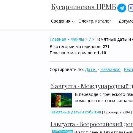
Кугарчинская ЦРМБ
Сведения
Электр. каталог
Докум
keyboard_arrow_down
Главная
»
Файлы
»
7
» Памятные даты и
В категории материалов
:
271
Показано материалов
:
1-10
Сортировать по
:
Дате
·
Названию
·
Рейт
5 августа - Международный 
В переводе с греческого яз
помощью световых сигнало
Памятные даты и события
| Просмотров: 2394 |
1 августа - Всероссийский де
В этот день в 1939 году бы