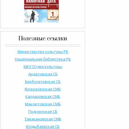
Полезные ссылки
Министерство культуры РБ
Национальная библиотека РБ
МКУ Отдел культуры
Ардатовская СБ
Бикбулатовская СБ
Воскресенская СМБ
Калдаровская СМБ
Максютовская СМБ
Подгорнская СБ
Тавакановская СМБ
Юлдыбаевская СБ