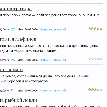
дминистратора
и профессии врача — если все работает хорошо, о нем и не
РФ
Комментарии (0)
 Добавил:
| Дата:
26.07.2026
|
тов и дельфинов
ании праздника упоминаются только киты и дельфины, день
м другим морским млекопитающим.
РФ
Комментарии (0)
 Добавил:
| Дата:
23.07.2026
|
ень шахмат
 на Земле, сохранившихся до нашего времени. Раньше
ьно королей и аристократов.
РФ
Комментарии (0)
 Добавил:
| Дата:
20.07.2026
|
тив рыбной ловли
ям грозит не только бесконтрольный рыбный промысел, но