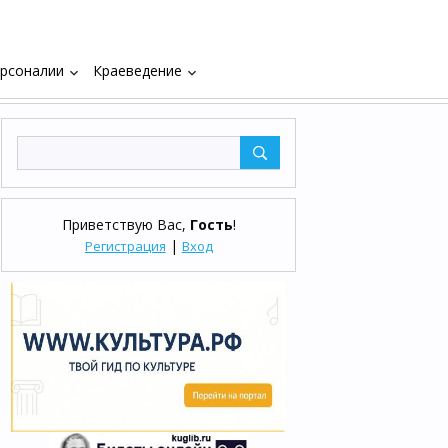
рсоналии
Краеведение
keyboard_arrow_down
keyboard_arrow_down
Приветствую Вас
,
Гость
!
|
Регистрация
Вход