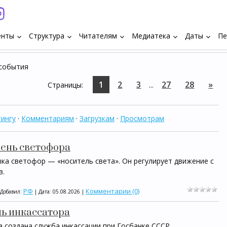
енты
Структура
Читателям
Медиатека
Даты
Пе
keyboard_arrow_down
keyboard_arrow_down
keyboard_arrow_down
keyboard_arrow_down
keyboard_arrow_down
 события
1
2
3
27
28
»
Страницы
:
...
ингу
·
Комментариям
·
Загрузкам
·
Просмотрам
день светофора
ыка светофор — «носитель света». Он регулирует движение с
в.
РФ
Комментарии (0)
 Добавил:
| Дата:
05.08.2026
|
нь инкассатора
ла создана служба инкассации при Госбанке СССР.