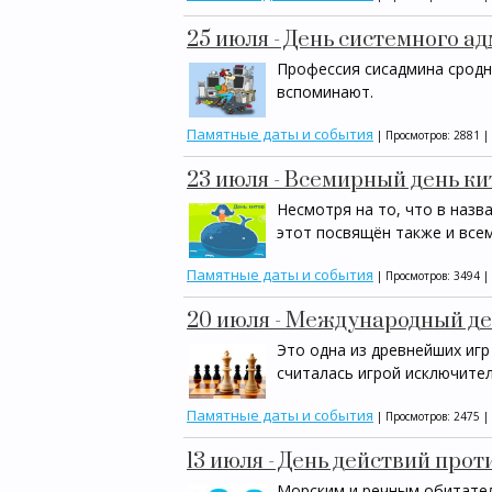
25 июля - День системного а
Профессия сисадмина сродн
вспоминают.
Памятные даты и события
| Просмотров: 2881 |
23 июля - Всемирный день ки
Несмотря на то, что в назв
этот посвящён также и все
Памятные даты и события
| Просмотров: 3494 |
20 июля - Международный д
Это одна из древнейших игр
считалась игрой исключител
Памятные даты и события
| Просмотров: 2475 |
13 июля - День действий про
Морским и речным обитател