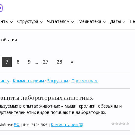
енты
Структура
Читателям
Медиатека
Даты
Пе
keyboard_arrow_down
keyboard_arrow_down
keyboard_arrow_down
keyboard_arrow_down
keyboard_arrow_down
 события
7
8
9
27
28
»
...
ингу
·
Комментариям
·
Загрузкам
·
Просмотрам
 защиты лабораторных животных
льзуемых в опытах животных – мыши, кролики, обезьяны и
дставителей этих видов погибают в лабораториях.
РФ
Комментарии (0)
 Добавил:
| Дата:
24.04.2026
|