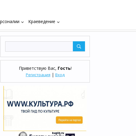
рсоналии
Краеведение
keyboard_arrow_down
keyboard_arrow_down
Приветствую Вас
,
Гость
!
|
Регистрация
Вход