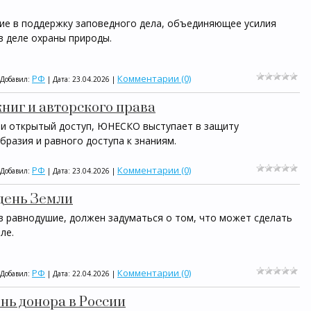
е в поддержку заповедного дела, объединяющее усилия
в деле охраны природы.
РФ
Комментарии (0)
 Добавил:
| Дата:
23.04.2026
|
книг и авторского права
 и открытый доступ, ЮНЕСКО выступает в защиту
бразия и равного доступа к знаниям.
РФ
Комментарии (0)
 Добавил:
| Дата:
23.04.2026
|
день Земли
в равнодушие, должен задуматься о том, что может сделать
ле.
РФ
Комментарии (0)
 Добавил:
| Дата:
22.04.2026
|
нь донора в России