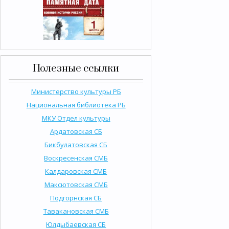
Полезные ссылки
Министерство культуры РБ
Национальная библиотека РБ
МКУ Отдел культуры
Ардатовская СБ
Бикбулатовская СБ
Воскресенская СМБ
Калдаровская СМБ
Максютовская СМБ
Подгорнская СБ
Тавакановская СМБ
Юлдыбаевская СБ