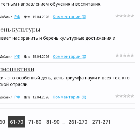
итетным направлением обучения и воспитания.
РФ
Комментарии (0)
 Добавил:
| Дата:
15.04.2026
|
день культуры
вает нас хранить и беречь культурные достижения и
РФ
Комментарии (0)
 Добавил:
| Дата:
15.04.2026
|
космонавтики
и - это особенный день, день триумфа науки и всех тех, кто
ской отрасли.
РФ
Комментарии (0)
 Добавил:
| Дата:
12.04.2026
|
60
61-70
71-80
81-90
261-270
271-271
...