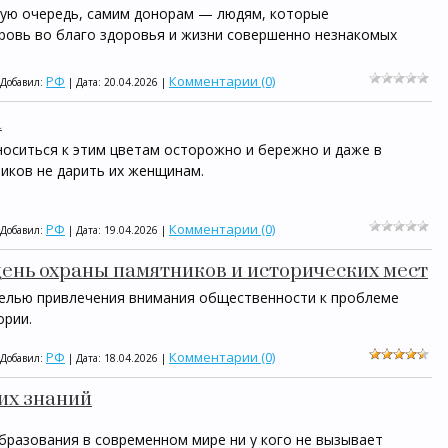
вую очередь, самим донорам — людям, которые
ровь во благо здоровья и жизни совершенно незнакомых
РФ
Комментарии (0)
 Добавил:
| Дата:
20.04.2026
|
а
носиться к этим цветам осторожно и бережно и даже в
ников не дарить их женщинам.
РФ
Комментарии (0)
 Добавил:
| Дата:
19.04.2026
|
день охраны памятников и исторических мест
целью привлечения внимания общественности к проблеме
ории.
РФ
Комментарии (0)
 Добавил:
| Дата:
18.04.2026
|
ких знаний
бразования в современном мире ни у кого не вызывает