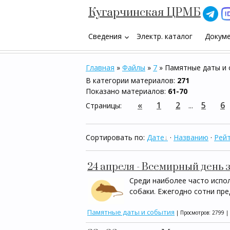
Кугарчинская ЦРМБ
Сведения
Электр. каталог
Докум
keyboard_arrow_down
Главная
»
Файлы
»
7
» Памятные даты и
В категории материалов
:
271
Показано материалов
:
61-70
«
1
2
5
6
Страницы
:
...
Сортировать по
:
Дате
·
Названию
·
Рейт
24 апреля - Всемирный день
Среди наиболее часто испо
собаки. Ежегодно сотни пре
Памятные даты и события
| Просмотров: 2799 |