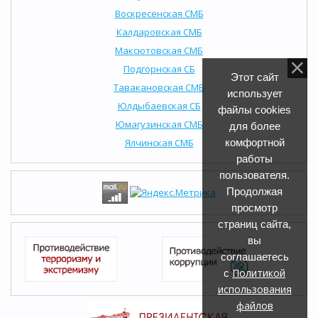
Воскресенская СМБ
Калдаровская СМБ
Максютовская СМБ
Подгорнская СБ
Этот сайт
Тавакановская СМБ
использует
Юлдыбаевская СБ
файлы cookies
Юмагузинская СМБ
для более
Ялчинская СМБ
комфортной
работы
пользователя.
Продолжая
просмотр
страниц сайта,
вы
соглашаетесь
Политикой
с
использования
файлов