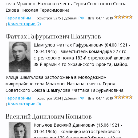
села Мраково. Названа в честь Героя Советского Союза
Ежова Николая Герасимовича.
Герои войны
РФ
| Просмотров: 5275 | Добавил:
| Дата:
04.11.2019
Комментарии (2)
|
Фаттах Гафурьянович Шамгулов
Шамгулов Фаттах Гафурьянович (04.08.1921 -
18.04.1945) - заместитель командира 227-го
стрелкового полка 183-й стрелковой дивизии
38-й армии 4-го Украинского фронта, майор.
Улица Шамгулова расположена в Молодёжном
микрорайоне села Мраково. Названа в честь Героя
Советского Союза Шамгулова Фаттаха Гафурьяновича.
Герои войны
РФ
| Просмотров: 5034 | Добавил:
| Дата:
04.11.2019
Комментарии (0)
|
Василий Данилович Копылов
Копылов Василий Данилович (15.06.1921 -
01.04.1966) - командир мотострелкового
отделения 178-й танковой бригады 10-го