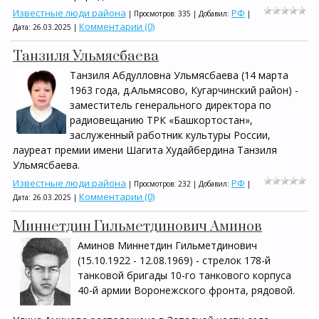
Известные люди района
РФ
| Просмотров: 335 | Добавил:
|
Комментарии (0)
Дата:
26.03.2025
|
Танзиля Ульмясбаева
Танзиля Абдулловна Ульмясбаева (14 марта
1963 года, д.Альмясово, Кугарчинский район) -
заместитель генерального директора по
радиовещанию ТРК «Башкортостан»,
заслуженный работник культуры России,
лауреат премии имени Шагита Худайбердина Танзиля
Ульмясбаева.
Известные люди района
РФ
| Просмотров: 232 | Добавил:
|
Комментарии (0)
Дата:
26.03.2025
|
Миннетдин Гильметдинович Аминов
Аминов Миннетдин Гильметдинович
(15.10.1922 - 12.08.1969) - стрелок 178-й
танковой бригады 10-го танкового корпуса
40-й армии Воронежского фронта, рядовой.