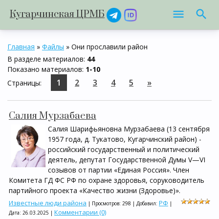
Кугарчинская ЦРМБ
Главная
»
Файлы
» Они прославили район
В разделе материалов
:
44
Показано материалов
:
1-10
1
2
3
4
5
»
Страницы
:
Салия Мурзабаева
Салия Шарифьяновна Мурзабаева (13 сентября
1957 года, д. Тукатово, Кугарчинский район) -
российский государственный и политический
деятель, депутат Государственной Думы V—VI
созывов от партии «Единая Россия». Член
Комитета ГД ФС РФ по охране здоровья, соруководитель
партийного проекта «Качество жизни (Здоровье)».
Известные люди района
РФ
| Просмотров: 298 | Добавил:
|
Комментарии (0)
Дата:
26.03.2025
|