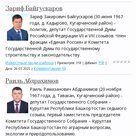
Зариф Байгускаров
Зариф Закирович Байгускаров (30 июня 1967
года, д. Кадырово, Кугарчинский район) -
политик, депутат Государственной Думы
Российской Федерации VII и VIII созывов. Член
фракции «Единая Россия» и Комитета
Государственной Думы по государственному
строительству и законодательству.
Известные люди района
РФ
| Просмотров: 318 | Добавил:
|
Комментарии (0)
Дата:
26.03.2025
|
Раиль Абдрахимов
Раиль Рамазанович Абдрахимов (20 ноября
1967 года, д. Тавакан, Кугарчинский район) -
депутат Государственного Собрания –
Курултая Республики Башкортостан седьмого
созыва, первый заместитель председателя
Комитета Государственного Собрания – Курултая
Республики Башкортостан по аграрным вопросам,
экологии и природопользованию.