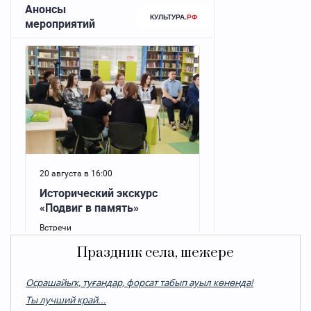
Праздник села, шежере
Осрашайыҡ, туғандар, форсат табып ауыл көнөндә!
Ты лучший край...