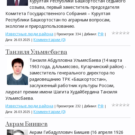
Курултая Республики Башкортостан седьмого
созыва, первый заместитель председателя
Комитета Государственного Собрания – Курултая
Республики Башкортостан по аграрным вопросам,
экологии и природопользованию.
Известные люди района
РФ
| Просмотров: 334 | Добавил:
|
Комментарии (0)
Дата:
26.03.2025
|
Танзиля Ульмясбаева
Танзиля Абдулловна Ульмясбаева (14 марта
1963 года, д.Альмясово, Кугарчинский район) -
заместитель генерального директора по
радиовещанию ТРК «Башкортостан»,
заслуженный работник культуры России,
лауреат премии имени Шагита Худайбердина Танзиля
Ульмясбаева.
Известные люди района
РФ
| Просмотров: 232 | Добавил:
|
Комментарии (0)
Дата:
26.03.2025
|
Акрам Биишев
Акрам Гибадуллович Биишев (16 апреля 1926