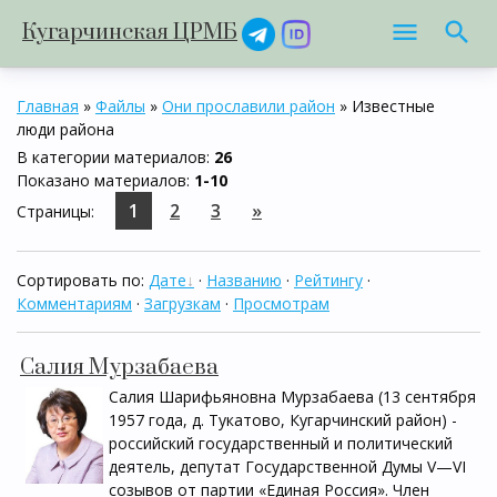
Кугарчинская ЦРМБ
Главная
»
Файлы
»
Они прославили район
» Известные
люди района
В категории материалов
:
26
Показано материалов
:
1-10
1
2
3
»
Страницы
:
Сортировать по
:
Дате
·
Названию
·
Рейтингу
·
Комментариям
·
Загрузкам
·
Просмотрам
Салия Мурзабаева
Салия Шарифьяновна Мурзабаева (13 сентября
1957 года, д. Тукатово, Кугарчинский район) -
российский государственный и политический
деятель, депутат Государственной Думы V—VI
созывов от партии «Единая Россия». Член