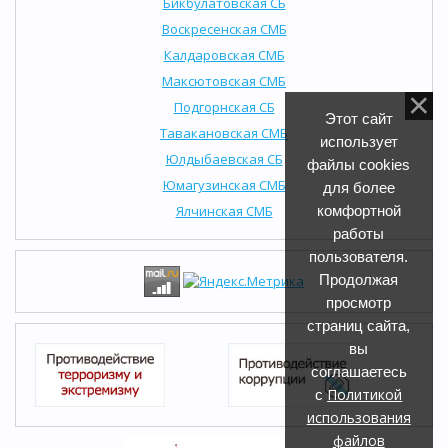
Бикбулатовская СБ
Воскресенская СМБ
Калдаровская СМБ
Максютовская СМБ
Подгорнская СБ
Этот сайт
Тавакановская СМБ
использует
Юлдыбаевская СБ
файлы cookies
Юмагузинская СМБ
для более
Ялчинская СМБ
комфортной
работы
пользователя.
Продолжая
просмотр
страниц сайта,
вы
соглашаетесь
Политикой
с
использования
файлов