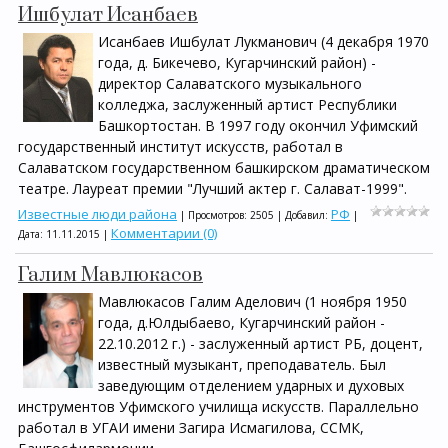
Ишбулат Исанбаев
Исанбаев Ишбулат Лукманович (4 декабря 1970
года, д. Бикечево, Кугарчинский район) -
директор Салаватского музыкального
колледжа, заслуженный артист Республики
Башкортостан. В 1997 году окончил Уфимский
государственный институт искусств, работал в
Салаватском государственном башкирском драматическом
театре. Лауреат премии "Лучший актер г. Салават-1999".
Известные люди района
РФ
| Просмотров: 2505 | Добавил:
|
Комментарии (0)
Дата:
11.11.2015
|
Галим Мавлюкасов
Мавлюкасов Галим Аделович (1 ноября 1950
года, д.Юлдыбаево, Кугарчинский район -
22.10.2012 г.) - заслуженный артист РБ, доцент,
известный музыкант, преподаватель. Был
заведующим отделением ударных и духовых
инструментов Уфимского училища искусств. Параллельно
работал в УГАИ имени Загира Исмагилова, ССМК,