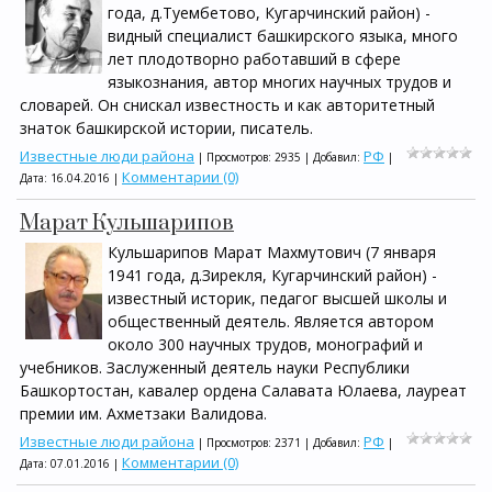
года, д.Туембетово, Кугарчинский район) -
видный специалист башкирского языка, много
лет плодотворно работавший в сфере
языкознания, автор многих научных трудов и
словарей. Он снискал известность и как авторитетный
знаток башкирской истории, писатель.
Известные люди района
РФ
| Просмотров: 2935 | Добавил:
|
Комментарии (0)
Дата:
16.04.2016
|
Марат Кульшарипов
Кульшарипов Марат Махмутович (7 января
1941 года, д.Зирекля, Кугарчинский район) -
известный историк, педагог высшей школы и
общественный деятель. Является автором
около 300 научных трудов, монографий и
учебников. Заслуженный деятель науки Республики
Башкортостан, кавалер ордена Салавата Юлаева, лауреат
премии им. Ахметзаки Валидова.
Известные люди района
РФ
| Просмотров: 2371 | Добавил:
|
Комментарии (0)
Дата:
07.01.2016
|