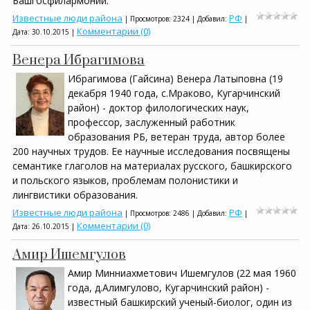
Башгосфилармонии.
Известные люди района
РФ
| Просмотров: 2324 | Добавил:
|
Комментарии (0)
Дата:
30.10.2015
|
Венера Ибрагимова
Ибрагимова (Гайсина) Венера Латыповна (19
декабря 1940 года, с.Мраково, Кугарчинский
район) - доктор филологических наук,
профессор, заслуженный работник
образования РБ, ветеран труда, автор более
200 научных трудов. Ее научные исследования посвящены
семантике глаголов на материалах русского, башкирского
и польского языков, проблемам полонистики и
лингвистики образования.
Известные люди района
РФ
| Просмотров: 2486 | Добавил:
|
Комментарии (0)
Дата:
26.10.2015
|
Амир Ишемгулов
Амир Минниахметович Ишемгулов (22 мая 1960
года, д.Алимгулово, Кугарчинский район) -
известный башкирский ученый-биолог, один из