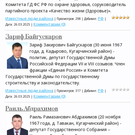
Комитета ГД ФС РФ по охране здоровья, соруководитель
партийного проекта «Качество жизни (Здоровье)».
Известные люди района
РФ
| Просмотров: 298 | Добавил:
|
Комментарии (0)
Дата:
26.03.2025
|
Зариф Байгускаров
Зариф Закирович Байгускаров (30 июня 1967
года, д. Кадырово, Кугарчинский район) -
политик, депутат Государственной Думы
Российской Федерации VII и VIII созывов. Член
фракции «Единая Россия» и Комитета
Государственной Думы по государственному
строительству и законодательству.
Известные люди района
РФ
| Просмотров: 317 | Добавил:
|
Комментарии (0)
Дата:
26.03.2025
|
Раиль Абдрахимов
Раиль Рамазанович Абдрахимов (20 ноября
1967 года, д. Тавакан, Кугарчинский район) -
депутат Государственного Собрания –