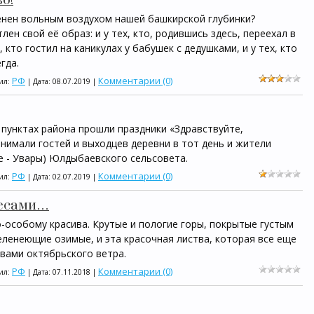
о!
енен вольным воздухом нашей башкирской глубинки?
лен свой её образ: и у тех, кто, родившись здесь, переехал в
х, кто гостил на каникулах у бабушек с дедушками, и у тех, кто
гда.
РФ
Комментарии (0)
вил:
| Дата:
08.07.2019
|
 пунктах района прошли праздники «Здравствуйте,
нимали гостей и выходцев деревни в тот день и жители
е - Увары) Юлдыбаевского сельсовета.
РФ
Комментарии (0)
вил:
| Дата:
02.07.2019
|
лесами…
-особому красива. Крутые и пологие горы, покрытые густым
зеленеющие озимые, и эта красочная листва, которая все еще
вами октябрьского ветра.
РФ
Комментарии (0)
вил:
| Дата:
07.11.2018
|