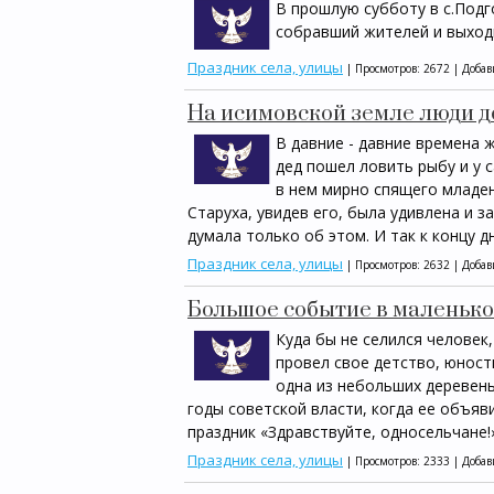
В прошлую субботу в с.Подг
собравший жителей и выходц
Праздник села, улицы
| Просмотров: 2672 | Доба
На исимовской земле люди 
В давние - давние времена 
дед пошел ловить рыбу и у 
в нем мирно спящего младен
Старуха, увидев его, была удивлена и з
думала только об этом. И так к концу д
Праздник села, улицы
| Просмотров: 2632 | Доба
Большое событие в маленько
Куда бы не селился человек,
провел свое детство, юность
одна из небольших деревень
годы советской власти, когда ее объяв
праздник «Здравствуйте, односельчане!»
Праздник села, улицы
| Просмотров: 2333 | Доба