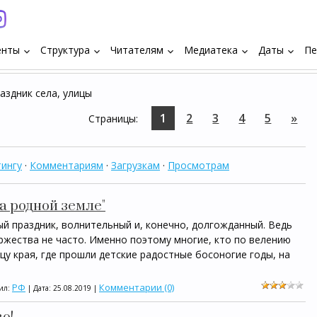
енты
Структура
Читателям
Медиатека
Даты
Пе
keyboard_arrow_down
keyboard_arrow_down
keyboard_arrow_down
keyboard_arrow_down
keyboard_arrow_down
аздник села, улицы
1
2
3
4
5
»
Страницы
:
ингу
·
Комментариям
·
Загрузкам
·
Просмотрам
а родной земле"
рый праздник, волнительный и, конечно, долгожданный. Ведь
жества не часто. Именно поэтому многие, кто по велению
цу края, где прошли детские радостные босоногие годы, на
РФ
Комментарии (0)
вил:
| Дата:
25.08.2019
|