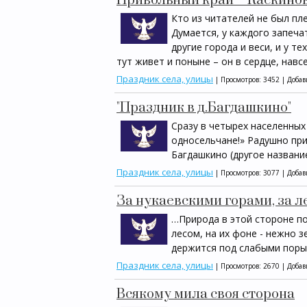
Привольный край – Каскинов
Кто из читателей не был пл
Думается, у каждого запечат
другие города и веси, и у те
тут живет и поныне – он в сердце, навсе
Праздник села, улицы
| Просмотров: 3452 | Доба
"Праздник в д.Багдашкино"
Сразу в четырех населенных
односельчане!» Радушно при
Багдашкино (другое названи
Праздник села, улицы
| Просмотров: 3077 | Доба
За нукаевскими горами, за 
…Природа в этой стороне по
лесом, на их фоне - нежно 
держится под слабыми поры
Праздник села, улицы
| Просмотров: 2670 | Доба
Всякому мила своя сторона