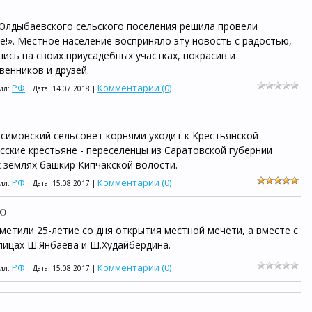
Юлдыбаевского сельского поселения решила провели
е!». Местное население восприняло эту новость с радостью,
ись на своих приусадебных участках, покрасив и
венников и друзей.
РФ
Комментарии (0)
вил:
| Дата:
14.07.2018
|
симовский сельсовет корнями уходит к Крестьянской
усские крестьяне - переселенцы из Саратовской губернии
 землях башкир Кипчакской волости.
РФ
Комментарии (0)
вил:
| Дата:
15.08.2017
|
ю
метили 25-летие со дня открытия местной мечети, а вместе с
лицах Ш.Янбаева и Ш.Худайбердина.
РФ
Комментарии (0)
вил:
| Дата:
15.08.2017
|