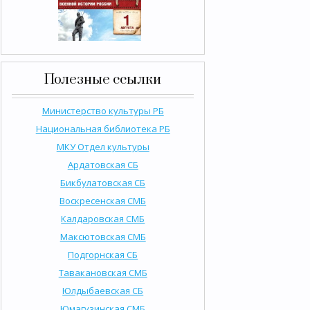
Полезные ссылки
Министерство культуры РБ
Национальная библиотека РБ
МКУ Отдел культуры
Ардатовская СБ
Бикбулатовская СБ
Воскресенская СМБ
Калдаровская СМБ
Максютовская СМБ
Подгорнская СБ
Тавакановская СМБ
Юлдыбаевская СБ
Юмагузинская СМБ