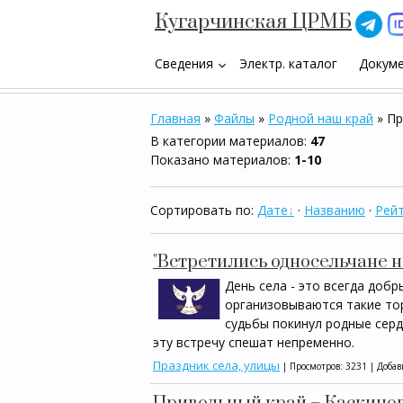
Кугарчинская ЦРМБ
Сведения
Электр. каталог
Докум
keyboard_arrow_down
Главная
»
Файлы
»
Родной наш край
» Пр
В категории материалов
:
47
Показано материалов
:
1-10
Сортировать по
:
Дате
·
Названию
·
Рейт
"Встретились односельчане н
День села - это всегда доб
организовываются такие тор
судьбы покинул родные серд
эту встречу спешат непременно.
Праздник села, улицы
| Просмотров: 3231 | Доба