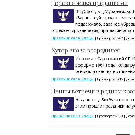
Деревня жива преданиями
В субботу в д.Мурадымово 
«Здравствуйте, односельчан
поддержало, заранее убравш
отремонтировав дома, пригласив родст
Праздник села, улицы
| Просмотров: 2262 | Доба
Хутор снова возродился
История х.Саратовский СП И
реформе 1861 года, когда р
основали село на вотчинных
Праздник села, улицы
| Просмотров: 3215 | Доба
Ценны встречи в родном кра
Недавно в д.Бикбулатово от
этим прошли праздники на у
Праздник села, улицы
| Просмотров: 2820 | Доба