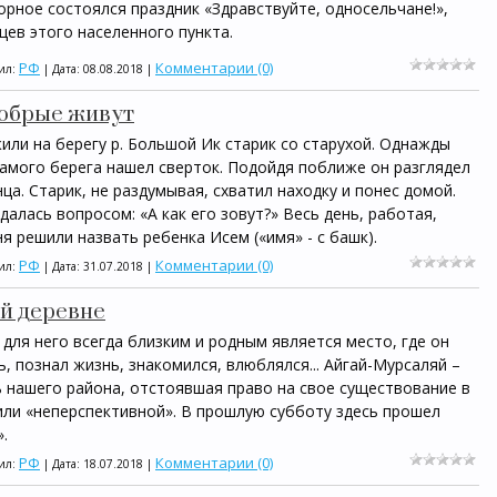
орное состоялся праздник «Здравствуйте, односельчане!»,
ев этого населенного пункта.
РФ
Комментарии (0)
вил:
| Дата:
08.08.2018
|
добрые живут
жили на берегу р. Большой Ик старик со старухой. Однажды
самого берега нашел сверток. Подойдя поближе он разглядел
ца. Старик, не раздумывая, схватил находку и понес домой.
адалась вопросом: «А как его зовут?» Весь день, работая,
ня решили назвать ребенка Исем («имя» - с башк).
РФ
Комментарии (0)
вил:
| Дата:
31.07.2018
|
й деревне
 для него всегда близким и родным является место, где он
, познал жизнь, знакомился, влюблялся... Айгай-Мурсаляй –
 нашего района, отстоявшая право на свое существование в
или «неперспективной». В прошлую субботу здесь прошел
.
РФ
Комментарии (0)
вил:
| Дата:
18.07.2018
|