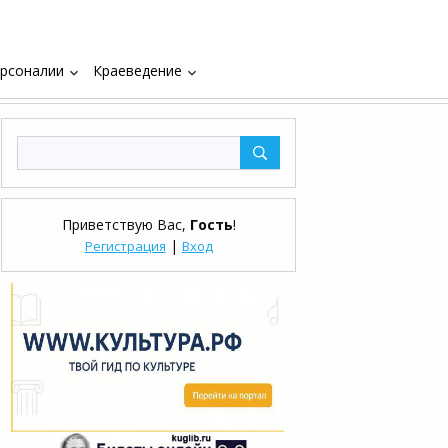
рсоналии
Краеведение
keyboard_arrow_down
keyboard_arrow_down
Приветствую Вас
,
Гость
!
|
Регистрация
Вход