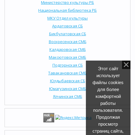
Министерство культуры РБ
Национальная библиотека РБ
МКУ Отдел культуры
Ардатовская СБ
Бикбулатовская СБ
Воскресенская СМБ
Калдаровская СМБ
Максютовская СМБ
Подгорнская СБ
Этот сайт
Тавакановская СМБ
использует
Юлдыбаевская СБ
файлы cookies
Юмагузинская СМБ
для более
Ялчинская СМБ
комфортной
работы
пользователя.
Продолжая
просмотр
страниц сайта,