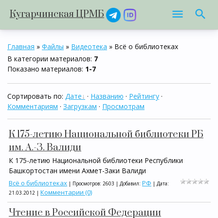
Кугарчинская ЦРМБ
Главная
»
Файлы
»
Видеотека
» Всё о библиотеках
В категории материалов
:
7
Показано материалов
:
1-7
Сортировать по
:
Дате
·
Названию
·
Рейтингу
·
Комментариям
·
Загрузкам
·
Просмотрам
К 175-летию Национальной библиотеки РБ
им. А.-З. Валиди
К 175-летию Национальной библиотеки Республики
Башкортостан имени Ахмет-Заки Валиди
Всё о библиотеках
РФ
| Просмотров: 2603 | Добавил:
| Дата:
Комментарии (0)
21.03.2012
|
Чтение в Российской Федерации