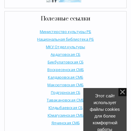
Полезные ссылки
Министерство культуры РБ
Национальная библиотека РБ
МКУ Отдел культуры
Ардатовская СБ
Бикбулатовская СБ
Воскресенская СМБ
Калдаровская СМБ
Максютовская СМБ
Подгорнская СБ
Этот сайт
Тавакановская СМБ
использует
Юлдыбаевская СБ
файлы cookies
Юмагузинская СМБ
для более
Ялчинская СМБ
комфортной
работы