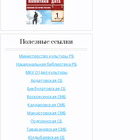
Полезные ссылки
Министерство культуры РБ
Национальная библиотека РБ
МКУ Отдел культуры
Ардатовская СБ
Бикбулатовская СБ
Воскресенская СМБ
Калдаровская СМБ
Максютовская СМБ
Подгорнская СБ
Тавакановская СМБ
Юлдыбаевская СБ