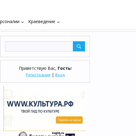
рсоналии
Краеведение
keyboard_arrow_down
keyboard_arrow_down
Приветствую Вас
,
Гость
!
|
Регистрация
Вход