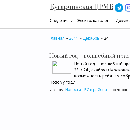
Кугарчинская ЦРМБ
Сведения
Электр. каталог
Докум
keyboard_arrow_down
Главная
»
2011
»
Декабрь
»
24
Новый год – волшебный праз
Новый год – волшебный пра
23 и 24 декабря в Мраковск
возможность ребятам собра
Новому году.
Новости ЦБС и района
Категория:
| Просмотров: 