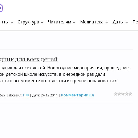
енты
Структура
Читателям
Медиатека
Даты
Пе
keyboard_arrow_down
keyboard_arrow_down
keyboard_arrow_down
keyboard_arrow_down
keyboard_arrow_down
дник для всех детей
здник для всех детей. Новогодние мероприятия, прошедшие
ой детской школе искусств, в очередной раз дали
ться всем вместе и по-детски искренне порадоваться
РФ
Комментарии (0)
1627 | Добавил:
| Дата:
24.12.2011
|