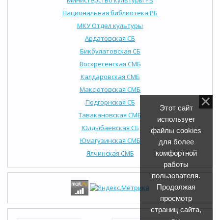
Национальная библиотека РБ
МКУ Отдел культуры
Ардатовская СБ
Бикбулатовская СБ
Воскресенская СМБ
Калдаровская СМБ
Максютовская СМБ
Подгорнская СБ
Этот сайт
Тавакановская СМБ
использует
Юлдыбаевская СБ
файлы cookies
Юмагузинская СМБ
для более
Ялчинская СМБ
комфортной
работы
пользователя.
Продолжая
просмотр
страниц сайта,