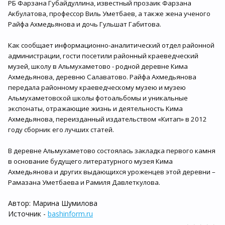
РБ Фарзана Губайдуллина, известный прозаик Фарзана
Акбулатова, профессор Виль Уметбаев, а также жена ученого
Райфа Ахмедьянова и дочь Гульшат Габитова.
Как сообщает информационно-аналитический отдел районной
администрации, гости посетили районный краеведческий
музей, школу в Альмухаметово - родной деревне Кима
Ахмедьянова, деревню Салаватово. Райфа Ахмедьянова
передала районному краеведческому музею и музею
Альмухаметовской школы фотоальбомы и уникальные
экспонаты, отражающие жизнь и деятельность Кима
Ахмедьянова, переизданный издательством «Китап» в 2012
году сборник его лучших статей.
В деревне Альмухаметово состоялась закладка первого камня
в основание будущего литературного музея Кима
Ахмедьянова и других выдающихся уроженцев этой деревни –
Рамазана Уметбаева и Рамиля Давлеткулова.
Автор: Марина Шумилова
Источник -
bashinform.ru