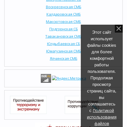
Воскресенская СМБ
Калдаровская СМБ
Максютовская СМБ
Подгорнская СБ
Этот сайт
Тавакановская СМБ
использует
Юлдыбаевская СБ
файлы cookies
Юмагузинская СМБ
для более
Ялчинская СМБ
комфортной
работы
пользователя.
Продолжая
просмотр
страниц сайта,
вы
соглашаетесь
Политикой
с
использования
файлов