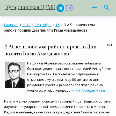
Кугарчинская ЦРМБ
Главная
»
2012
»
Сентябрь
»
15
» В Абзелиловском
районе прошли Дни памяти Кима Ахмедьянова
16:24
В Абзелиловском районе прошли Дни
памяти Кима Ахмедьянова
На днях в Абзелиловском районе побывала
большая делегация Союза писателей Республики
Башкортостан. Ее приезд был приурочен к
отмечаемому в этом году 80-летию со дня
рождения уроженца Абзелиловского района,
Кима Ахмедьянова
ученого, литературоведа
.
На его малую родину приехали народный поэт Башкортостана,
лауреат Государственной премии имени Салавата Юлаева
Кадим Аралбаев, заместитель председателя Союза писателей