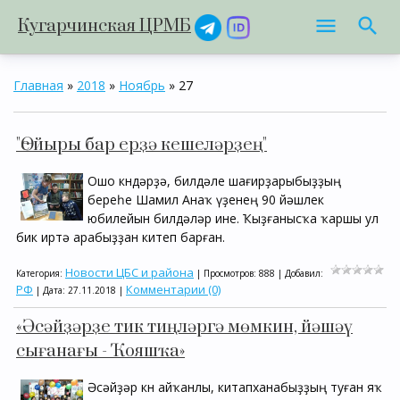
Кугарчинская ЦРМБ
Главная
»
2018
»
Ноябрь
»
27
"Өс йыры бар ерҙә кешеләрҙең"
Ошо көндәрҙә, билдәле шағирҙарыбыҙҙың
береһе Шамил Анаҡ үҙенең 90 йәшлек
юбилейын билдәләр ине. Ҡыҙғанысҡа ҡаршы ул
бик иртә арабыҙҙан китеп барған.
Новости ЦБС и района
Категория:
| Просмотров: 888 | Добавил:
РФ
Комментарии (0)
| Дата:
27.11.2018
|
«Әсәйҙәрҙе тик тиңләргә мөмкин, йәшәү
сығанағы - Ҡояшҡа»
Әсәйҙәр көнө айҡанлы, китапханабыҙҙың туған яҡ