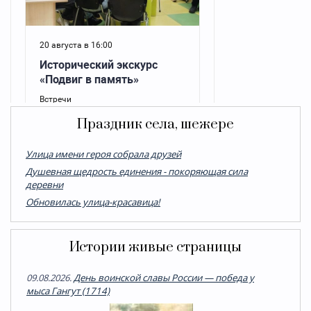
Праздник села, шежере
Улица имени героя собрала друзей
Душевная щедрость единения - покоряющая сила
деревни
Обновилась улица-красавица!
Истории живые страницы
09.08.2026.
День воинской славы России — победа у
мыса Гангут (1714)