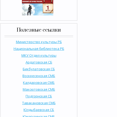
Полезные ссылки
Министерство культуры РБ
Национальная библиотека РБ
МКУ Отдел культуры
Ардатовская СБ
Бикбулатовская СБ
Воскресенская СМБ
Калдаровская СМБ
Максютовская СМБ
Подгорнская СБ
Тавакановская СМБ
Юлдыбаевская СБ
Юмагузинская СМБ