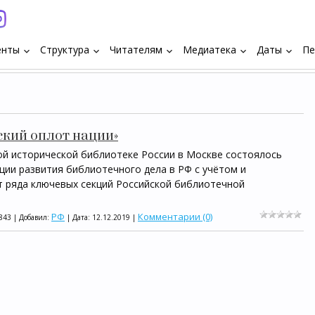
енты
Структура
Читателям
Медиатека
Даты
Пе
keyboard_arrow_down
keyboard_arrow_down
keyboard_arrow_down
keyboard_arrow_down
keyboard_arrow_down
кий оплот нации»
ой исторической библиотеке России в Москве состоялось
ии развития библиотечного дела в РФ с учётом и
т ряда ключевых секций Российской библиотечной
РФ
Комментарии (0)
843 | Добавил:
| Дата:
12.12.2019
|