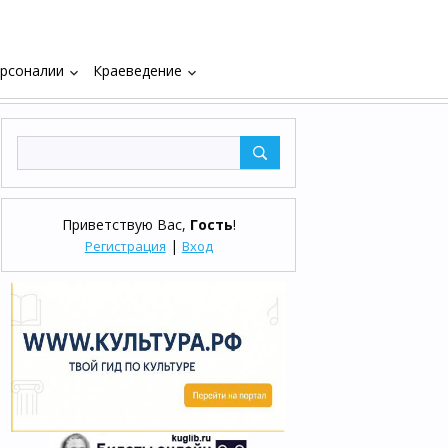
рсоналии
Краеведение
keyboard_arrow_down
keyboard_arrow_down
Приветствую Вас
,
Гость
!
|
Регистрация
Вход