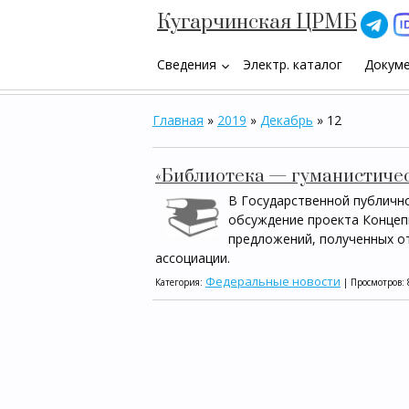
Кугарчинская ЦРМБ
Сведения
Электр. каталог
Докум
keyboard_arrow_down
Главная
»
2019
»
Декабрь
»
12
«Библиотека — гуманистичес
В Государственной публичн
обсуждение проекта Концепц
предложений, полученных о
ассоциации.
Федеральные новости
Категория:
| Просмотров: 