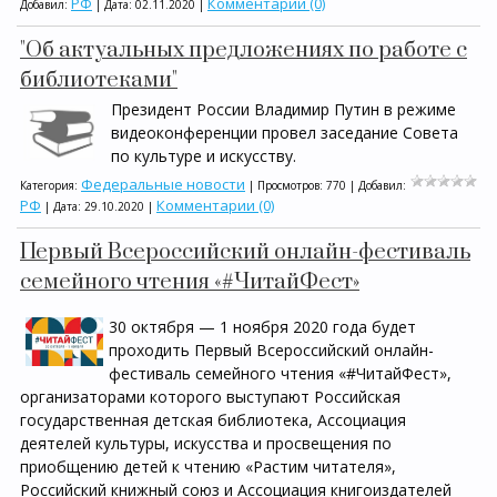
РФ
Комментарии (0)
Добавил:
| Дата:
02.11.2020
|
"Об актуальных предложениях по работе с
библиотеками"
Президент России Владимир Путин в режиме
видеоконференции провел заседание Совета
по культуре и искусству.
Федеральные новости
Категория:
| Просмотров: 770 | Добавил:
РФ
Комментарии (0)
| Дата:
29.10.2020
|
Первый Всероссийский онлайн-фестиваль
семейного чтения «#ЧитайФест»
30 октября — 1 ноября 2020 года будет
проходить Первый Всероссийский онлайн-
фестиваль семейного чтения «#ЧитайФест»,
организаторами которого выступают Российская
государственная детская библиотека, Ассоциация
деятелей культуры, искусства и просвещения по
приобщению детей к чтению «Растим читателя»,
Российский книжный союз и Ассоциация книгоиздателей