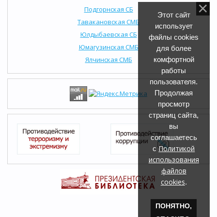
Подгорнская СБ
Этот сайт
Тавакановская СМБ
использует
Юлдыбаевская СБ
файлы cookies
Юмагузинская СМБ
для более
Ялчинская СМБ
комфортной
работы
пользователя.
Продолжая
просмотр
страниц сайта,
вы
соглашаетесь
Политикой
с
использования
файлов
cookies
.
ПОНЯТНО,