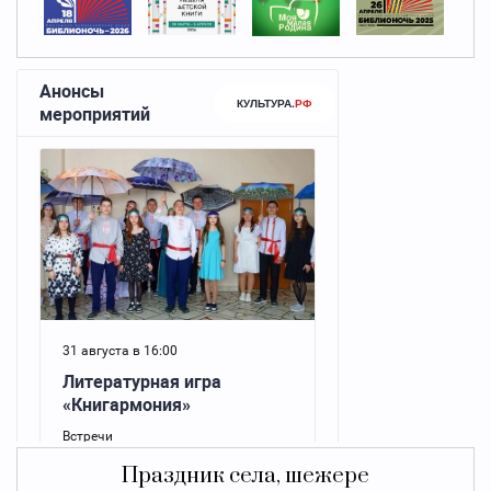
Праздник села, шежере