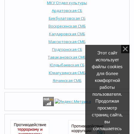
МКУ Отдел культуры
Ардатовская СБ
Бикбулатовская СБ
Воскресенская СМБ
Калдаровская СМБ
Максютовская СМБ
Подгорнская СБ
Этот сайт
Тавакановская СМБ
использует
Юлдыбаевская СБ
файлы cookies
Юмагузинская СМБ
для более
Ялчинская СМБ
комфортной
работы
пользователя.
Продолжая
просмотр
страниц сайта,
вы
соглашаетесь