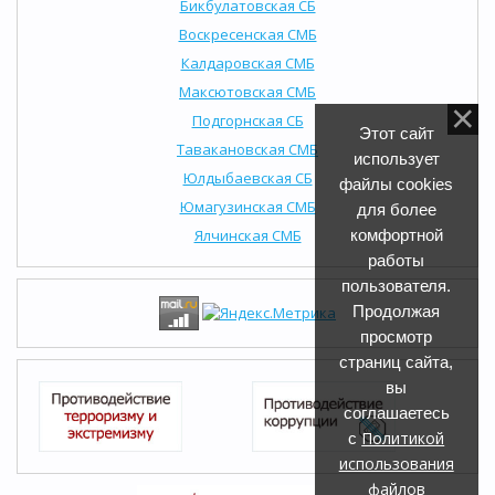
Бикбулатовская СБ
Воскресенская СМБ
Калдаровская СМБ
Максютовская СМБ
Подгорнская СБ
Этот сайт
Тавакановская СМБ
использует
Юлдыбаевская СБ
файлы cookies
Юмагузинская СМБ
для более
Ялчинская СМБ
комфортной
работы
пользователя.
Продолжая
просмотр
страниц сайта,
вы
соглашаетесь
Политикой
с
использования
файлов