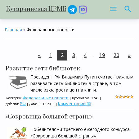
Кугарчинская ЦРМБ
Главная
»
Федеральные новости
«
1
2
3
4
19
20
»
...
Развитие сети библиотек
Президент РФ Владимир Путин считает важным
развивать сеть библиотек в стране, в том
числе из-за роста цен на книги.
Федеральные новости
Категория:
| Просмотров: 1241 |
РФ
Комментарии (0)
Добавил:
| Дата:
18.12.2018
|
«Сокровища большой страны»
Победителями третьего ежегодного конкурса
«Сокровища большой страны»