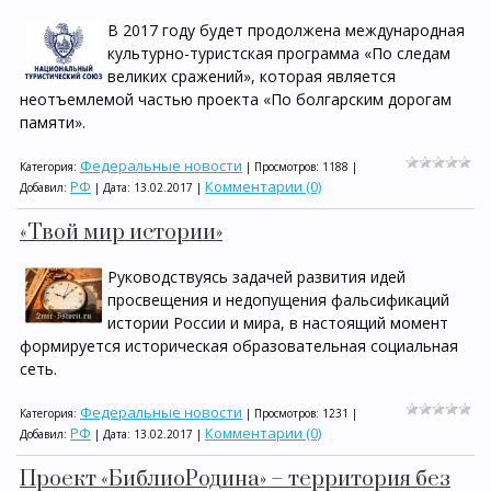
В 2017 году будет продолжена международная
культурно-туристская программа «По следам
великих сражений», которая является
неотъемлемой частью проекта «По болгарским дорогам
памяти».
Федеральные новости
Категория:
| Просмотров: 1188 |
РФ
Комментарии (0)
Добавил:
| Дата:
13.02.2017
|
«Твой мир истории»
Руководствуясь задачей развития идей
просвещения и недопущения фальсификаций
истории России и мира, в настоящий момент
формируется историческая образовательная социальная
сеть.
Федеральные новости
Категория:
| Просмотров: 1231 |
РФ
Комментарии (0)
Добавил:
| Дата:
13.02.2017
|
Проект «БиблиоРодина» – территория без