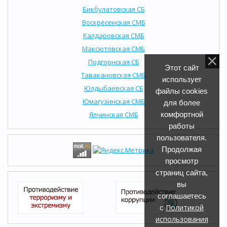
Бикбулатовская СБ
Воскресенская СМБ
Калдаровская СМБ
Максютовская СМБ
Подгорнская СБ
Этот сайт
Тавакановская СМБ
использует
Юлдыбаевская СБ
файлы cookies
Юмагузинская СМБ
для более
Ялчинская СМБ
комфортной
работы
пользователя.
Продолжая
просмотр
страниц сайта,
вы
соглашаетесь
Политикой
с
использования