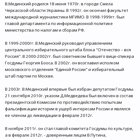
В.Мединский родился 18 июня 1970г. в городе Смела
Черкасской области Украины. В 1992г. он окончил факультет
международной журналистики МГИМО. В 1998-1999гг. был
главой департамента по информационной политике
министерства по налогам и сборам РФ.
В 1999-2000гг. В.Мединский руководил управлением
центрального избирательного штаба блока "Отечество – вся
Россия". В 2000-2002гг. был советником бывшего вице-спикера
Госдумы Георгия Бооса. В 2002г. он возглавил исполком
московского отделения "Единой России" и избирательный
штаб партии по Москве.
В 2003г. В.Мединский впервые был избран депутатом Госдумы.
21 сентября 2010г. указом Д.Медведева был включен в состав
президентской Комиссии по противодействию попыткам
фальсификации истории в ущерб интересам России и являлся
ее членом до ликвидации в феврале 2012г.
В ноябре 2011г. он стал главой комитета Госдумы по культуре,
а в феврале 2012г. - доверенным лицом В.Путина,