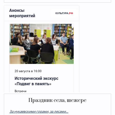
Праздник села, шежере
За нукаевскими горами, за лесами…