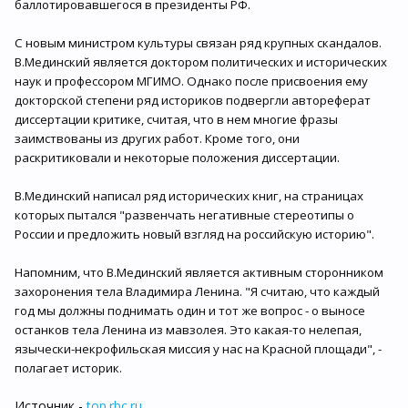
баллотировавшегося в президенты РФ.
С новым министром культуры связан ряд крупных скандалов.
В.Мединский является доктором политических и исторических
наук и профессором МГИМО. Однако после присвоения ему
докторской степени ряд историков подвергли автореферат
диссертации критике, считая, что в нем многие фразы
заимствованы из других работ. Кроме того, они
раскритиковали и некоторые положения диссертации.
В.Мединский написал ряд исторических книг, на страницах
которых пытался "развенчать негативные стереотипы о
России и предложить новый взгляд на российскую историю".
Напомним, что В.Мединский является активным сторонником
захоронения тела Владимира Ленина. "Я считаю, что каждый
год мы должны поднимать один и тот же вопрос - о выносе
останков тела Ленина из мавзолея. Это какая-то нелепая,
язычески-некрофильская миссия у нас на Красной площади", -
полагает историк.
Источник -
top.rbc.ru