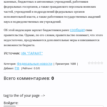
казенных, бюджетных и автономных учреждений, работников
федеральных госорганов, а также гражданского персонала воинских
частей, учреждений и подразделений федеральных органов
исполнительной власти, а также работников государственных академий
наук и подведомственных им учреждений.
сообщал
Об этой индексации зарплат бюджетников ранее
глава
правительства. Однако, по его словам, правительство понимает, что этого
недостаточно, продумываются дополнительные меры и взвешиваются
возможности бюджета.
Источник:
ИА "ГАРАНТ"
Федеральные новости
Категория
:
|
Просмотров
:
1688
|
РФ
Добавил
:
|
Рейтинг
:
0.0
/
0
Всего комментариев
:
0
tag to the of your page -->
Войдите: