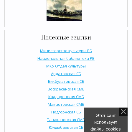
Полезные ссылки
Министерство культуры РБ
Национальная библиотека РБ
МКУ Отдел культуры
Ардатовская СБ
Бикбулатовская СБ
Воскресенская СМБ
Калдаровская СМБ
Максютовская СМБ
Подгорнская СБ
Этот сайт
Тавакановская СМБ
использует
Юлдыбаевская СБ
файлы cookies