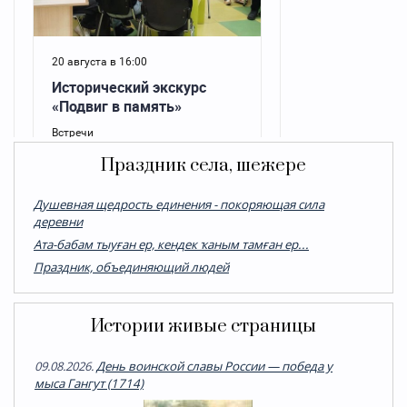
Праздник села, шежере
Душевная щедрость единения - покоряющая сила
деревни
Ата-бабам тыуған ер, кендек ҡаным тамған ер...
Праздник, объединяющий людей
Истории живые страницы
09.08.2026.
День воинской славы России — победа у
мыса Гангут (1714)