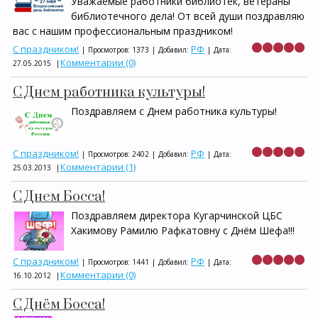
Уважаемые работники библиотек, ветераны
библиотечного дела! От всей души поздравляю
вас с нашим профессиональным праздником!
С праздником!
РФ
|
Просмотров:
1373
|
Добавил:
|
Дата:
Комментарии (0)
27.05.2015
|
С Днем работника культуры!
Поздравляем с Днем работника культуры!
С праздником!
РФ
|
Просмотров:
2402
|
Добавил:
|
Дата:
Комментарии (1)
25.03.2013
|
С Днем Босса!
Поздравляем директора Кугарчинской ЦБС
Хакимову Рамилю Рафкатовну с Днём Шефа!!!
С праздником!
РФ
|
Просмотров:
1441
|
Добавил:
|
Дата:
Комментарии (0)
16.10.2012
|
С Днём Босса!