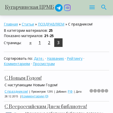
Кугарчинская ЦРМБ
Главная
»
Статьи
»
ПОЗДРАВЛЯЕМ
» С праздником!
В категории материалов
:
25
Показано материалов
:
21-25
«
1
2
3
Страницы
:
Сортировать по
:
Дате
·
Названию
·
Рейтингу
·
Комментариям
·
Просмотрам
С Новым Годом!
С наступающим Новым Годом!
С праздником!
РФ
|
Просмотров:
1295
|
Добавил:
|
Дата:
Комментарии (0)
28.12.2015
|
С Всероссийским Днем библиотек!