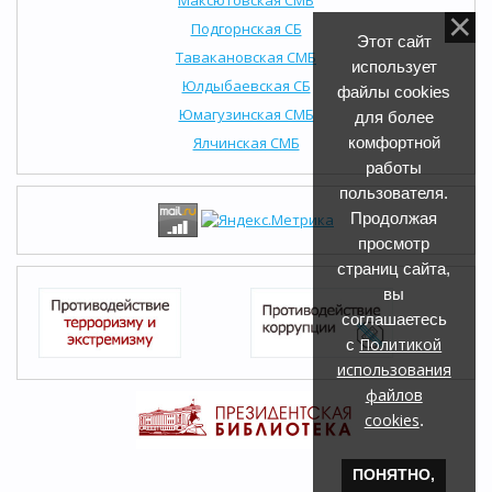
Подгорнская СБ
Этот сайт
Тавакановская СМБ
использует
Юлдыбаевская СБ
файлы cookies
Юмагузинская СМБ
для более
Ялчинская СМБ
комфортной
работы
пользователя.
Продолжая
просмотр
страниц сайта,
вы
соглашаетесь
Политикой
с
использования
файлов
cookies
.
ПОНЯТНО,