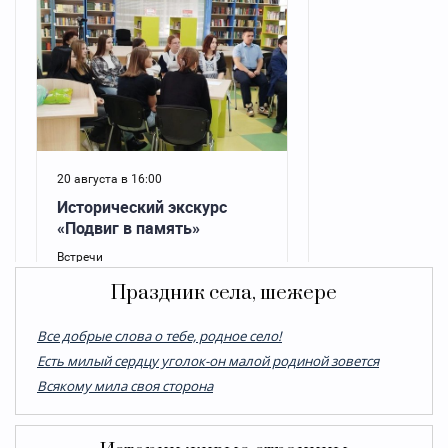
Праздник села, шежере
Все добрые слова о тебе, родное село!
Есть милый сердцу уголок-он малой родиной зовется
Всякому мила своя сторона