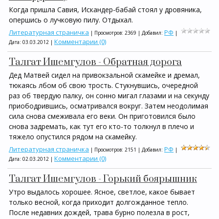
Когда пришла Савия, Искандер-бабай стоял у дровяника,
опершись о лучковую пилу. Отдыхал.
Литературная страничка
РФ
| Просмотров: 2369 | Добавил:
|
Комментарии (0)
Дата:
03.03.2012
|
Талгат Ишемгулов - Обратная дорога
Дед Матвей сидел на привокзальной скамейке и дремал,
тюкаясь лбом об свою трость. Стукнувшись, очередной
раз об твердую палку, он сонно мигал глазами и на секунду
приободрившись, осматривался вокруг. Затем неодолимая
сила снова смеживала его веки. Он приготовился было
снова задремать, как тут его кто-то толкнул в плечо и
тяжело опустился рядом на скамейку.
Литературная страничка
РФ
| Просмотров: 2151 | Добавил:
|
Комментарии (0)
Дата:
02.03.2012
|
Талгат Ишемгулов - Горький боярышник
Утро выдалось хорошее. Ясное, светлое, какое бывает
только весной, когда приходит долгожданное тепло.
После недавних дождей, трава бурно полезла в рост,