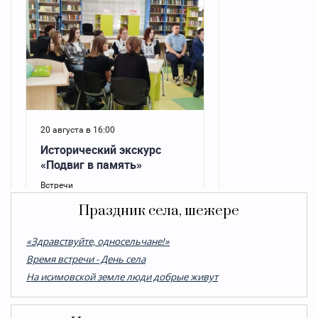
Праздник села, шежере
«Здравствуйте, односельчане!»
Время встречи - День села
На исимовской земле люди добрые живут