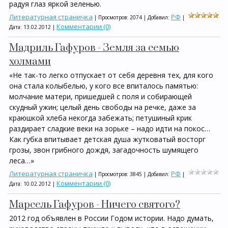
радуя глаз яркой зеленью.
Литературная страничка
РФ
| Просмотров: 2074 | Добавил:
|
Комментарии (0)
Дата:
13.02.2012
|
Мадриль Гафуров - Земля за семью
холмами
«Не так-то легко отпускает от себя деревня тех, для кого
она стала колыбелью, у кого все впиталось памятью:
молчание матери, пришедшей с поля и собирающей
скудный ужин; целый день свободы на речке, даже за
краюшкой хлеба некогда забежать; петушиный крик
раздирает сладкие веки на зорьке – надо идти на покос…
Как губка впитывает детская душа жутковатый восторг
грозы, звон грибного дождя, загадочность шумящего
леса…»
Литературная страничка
РФ
| Просмотров: 3845 | Добавил:
|
Комментарии (0)
Дата:
10.02.2012
|
Марсель Гафуров - Ничего святого?
2012 год объявлен в России Годом истории. Надо думать,