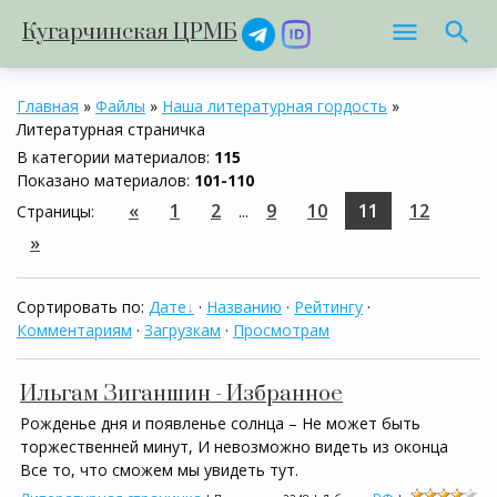
Кугарчинская ЦРМБ
Главная
»
Файлы
»
Наша литературная гордость
»
Литературная страничка
В категории материалов
:
115
Показано материалов
:
101-110
«
1
2
9
10
11
12
Страницы
:
...
»
Сортировать по
:
Дате
·
Названию
·
Рейтингу
·
Комментариям
·
Загрузкам
·
Просмотрам
Ильгам Зиганшин - Избранное
Рожденье дня и появленье солнца – Не может быть
торжественней минут, И невозможно видеть из оконца
Все то, что сможем мы увидеть тут.