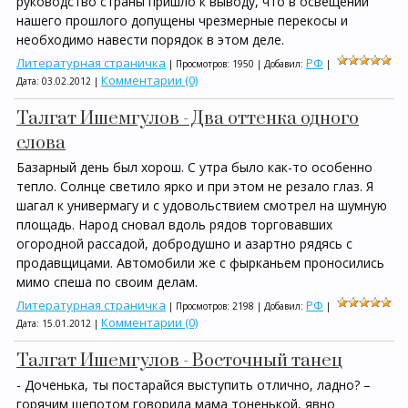
руководство страны пришло к выводу, что в освещении
нашего прошлого допущены чрезмерные перекосы и
необходимо навести порядок в этом деле.
Литературная страничка
РФ
| Просмотров: 1950 | Добавил:
|
Комментарии (0)
Дата:
03.02.2012
|
Талгат Ишемгулов - Два оттенка одного
слова
Базарный день был хорош. С утра было как-то особенно
тепло. Солнце светило ярко и при этом не резало глаз. Я
шагал к универмагу и с удовольствием смотрел на шумную
площадь. Народ сновал вдоль рядов торговавших
огородной рассадой, добродушно и азартно рядясь с
продавщицами. Автомобили же с фырканьем проносились
мимо спеша по своим делам.
Литературная страничка
РФ
| Просмотров: 2198 | Добавил:
|
Комментарии (0)
Дата:
15.01.2012
|
Талгат Ишемгулов - Восточный танец
- Доченька, ты постарайся выступить отлично, ладно? –
горячим шепотом говорила мама тоненькой, явно