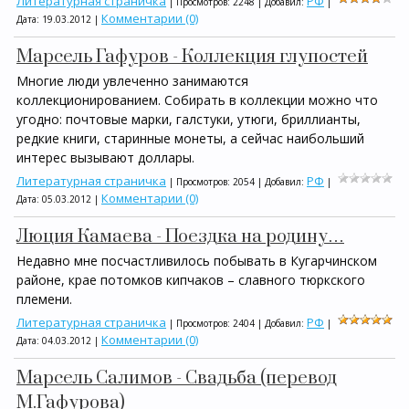
Литературная страничка
РФ
| Просмотров: 2248 | Добавил:
|
Комментарии (0)
Дата:
19.03.2012
|
Марсель Гафуров - Коллекция глупостей
Многие люди увлеченно занимаются
коллекционированием. Собирать в коллекции можно что
угодно: почтовые марки, галстуки, утюги, бриллианты,
редкие книги, старинные монеты, а сейчас наибольший
интерес вызывают доллары.
Литературная страничка
РФ
| Просмотров: 2054 | Добавил:
|
Комментарии (0)
Дата:
05.03.2012
|
Люция Камаева - Поездка на родину…
Недавно мне посчастливилось побывать в Кугарчинском
районе, крае потомков кипчаков – славного тюркского
племени.
Литературная страничка
РФ
| Просмотров: 2404 | Добавил:
|
Комментарии (0)
Дата:
04.03.2012
|
Марсель Салимов - Свадьба (перевод
М.Гафурова)