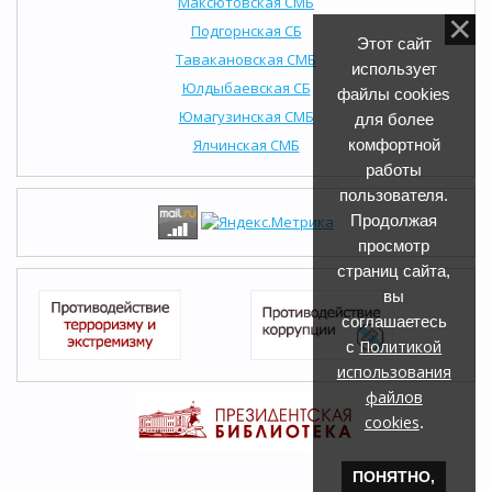
Максютовская СМБ
Подгорнская СБ
Этот сайт
Тавакановская СМБ
использует
Юлдыбаевская СБ
файлы cookies
Юмагузинская СМБ
для более
Ялчинская СМБ
комфортной
работы
пользователя.
Продолжая
просмотр
страниц сайта,
вы
соглашаетесь
Политикой
с
использования
файлов
cookies
.
ПОНЯТНО,