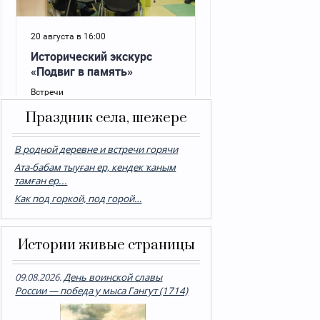
Праздник села, шежере
В родной деревне и встречи горячи
Ата-бабам тыуған ер, кендек ҡаным
тамған ер...
Как под горкой, под горой…
Истории живые страницы
09.08.2026.
День воинской славы
России — победа у мыса Гангут (1714)