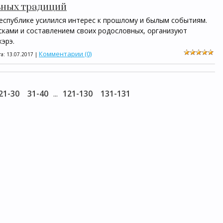
ьных традиций
республике усилился интерес к прошлому и былым событиям.
сками и составлением своих родословных, организуют
эрэ.
Комментарии (0)
та:
13.07.2017
|
21-30
31-40
121-130
131-131
...