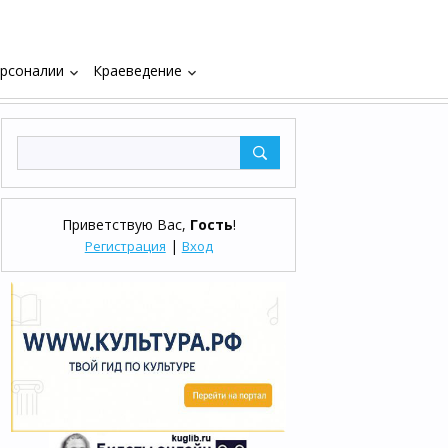
рсоналии
Краеведение
keyboard_arrow_down
keyboard_arrow_down
Приветствую Вас
,
Гость
!
|
Регистрация
Вход