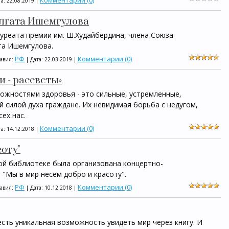
Комментарии (0)
та:
22.08.2019
|
алгата Ишемгулова
уреата премии им. Ш.Худайбердина, члена Союза
та Ишемгулова.
РФ
Комментарии (0)
бавил:
| Дата:
22.03.2019
|
и - рассветы»
ожностями здоровья - это сильные, устремленные,
 силой духа граждане. Их невидимая борьба с недугом,
ех нас.
Комментарии (0)
та:
14.12.2018
|
соту"
кой библиотеке была организована концертно-
"Мы в мир несем добро и красоту".
РФ
Комментарии (0)
бавил:
| Дата:
10.12.2018
|
 есть уникальная возможность увидеть мир через книгу. И