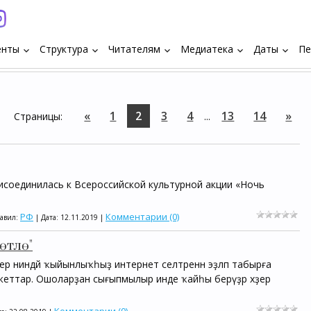
енты
Структура
Читателям
Медиатека
Даты
Пе
keyboard_arrow_down
keyboard_arrow_down
keyboard_arrow_down
keyboard_arrow_down
keyboard_arrow_down
«
1
2
3
4
13
14
»
Страницы
:
...
исоединилась к Всероссийской культурной акции «Ночь
РФ
Комментарии (0)
бавил:
| Дата:
12.11.2019
|
өтлө"
ны бер ниндәй ҡыйынлыҡһыҙ интернет селтәренән эҙләп табырға
аджеттар. Ошоларҙан сығыпмылыр инде ҡайһы берәүҙәр хәҙер