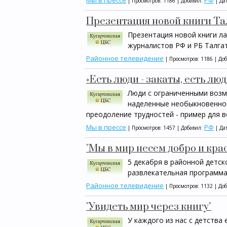
Мы в прессе
РФ
| Просмотров: 1186 | Добавил:
| Да
Презентация новой книги Т
Презентация новой книги ла
журналистов РФ и РБ Талга
Районное телевидение
| Просмотров: 1186 | До
«Есть люди - закаты, есть люд
Люди с ограниченными возм
наделенные необыкновенной
преодоление трудностей - пример для вс
Мы в прессе
РФ
| Просмотров: 1457 | Добавил:
| Да
"Мы в мир несем добро и кра
5 декабря в районной детс
развлекательная программа 
Районное телевидение
| Просмотров: 1132 | До
"Увидеть мир через книгу"
У каждого из нас с детства