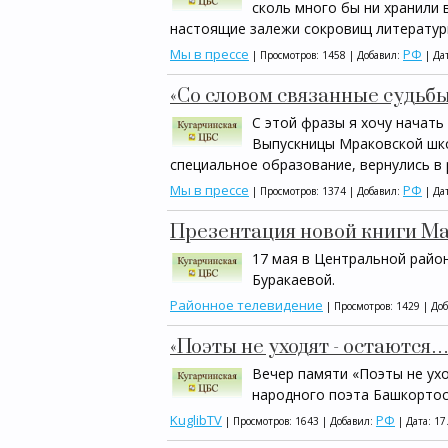
сколь много бы ни хранили
настоящие залежи сокровищ литературы
Мы в прессе
РФ
| Просмотров: 1458 | Добавил:
| Да
«Со словом связанные судьбы
С этой фразы я хочу начать
Выпускницы Мраковской шко
специальное образование, вернулись в 
Мы в прессе
РФ
| Просмотров: 1374 | Добавил:
| Да
Презентация новой книги М
17 мая в Центральной райо
Буракаевой.
Районное телевидение
| Просмотров: 1429 | До
«Поэты не уходят - остаются…
Вечер памяти «Поэты не ух
народного поэта Башкортос
KuglibTV
РФ
| Просмотров: 1643 | Добавил:
| Дата:
17