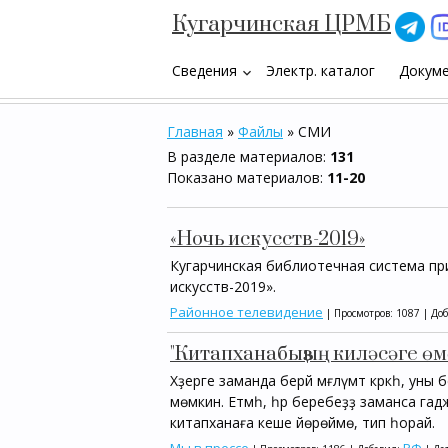
Кугарчинская ЦРМБ
Сведения
Электр. каталог
Докум
keyboard_arrow_down
Главная
»
Файлы
» СМИ
В разделе материалов
:
131
Показано материалов
:
11-20
«Ночь искусств-2019»
Кугарчинская библиотечная система пр
искусств-2019».
Районное телевидение
| Просмотров: 1087 | До
"Китапханабыҙҙың киләсәге өм
Хәҙерге заманда берәй мәғлүмәт кәрәкһә, у
мөмкин. Етмәһә, һәр беребеҙҙә заманса г
китапханаға кеше йөрөймө, тип һорай.