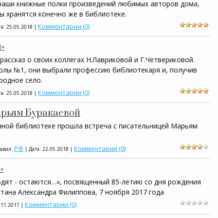
 ваши книжные полки произведений любимых авторов дома,
 хранятся конечно же в библиотеке.
Комментарии (0)
та:
25.05.2018
|
»
 рассказ о своих коллегах Н.Лавриковой и Г.Четвериковой.
лы №1, они выбрали профессию библиотекаря и, получив
родное село.
Комментарии (0)
та:
25.05.2018
|
арьям Буракаевой
нной библиотеке прошла встреча с писательницей Марьям
РФ
Комментарии (0)
бавил:
| Дата:
22.05.2018
|
»
одят - остаются…», посвященный 85-летию со дня рождения
тана Александра Филиппова, 7 ноября 2017 года
Комментарии (0)
.11.2017
|