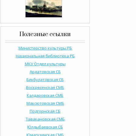
Полезные ссылки
Министерство культуры РБ
Национальная библиотека РБ
МКУ Отдел культуры
Ардатовская СБ
Бикбулатовская СБ
Воскресенская СМБ
Калдаровская СМБ
Максютовская СМБ
Подгорнская СБ
Тавакановская СМБ
Юлдыбаевская СБ
Юмагузинская СМБ