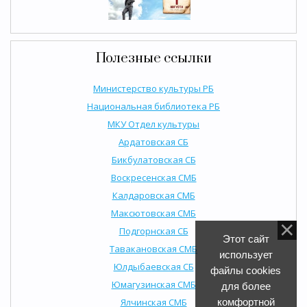
Полезные ссылки
Министерство культуры РБ
Национальная библиотека РБ
МКУ Отдел культуры
Ардатовская СБ
Бикбулатовская СБ
Воскресенская СМБ
Калдаровская СМБ
Максютовская СМБ
Подгорнская СБ
Этот сайт
Тавакановская СМБ
использует
Юлдыбаевская СБ
файлы cookies
Юмагузинская СМБ
для более
Ялчинская СМБ
комфортной