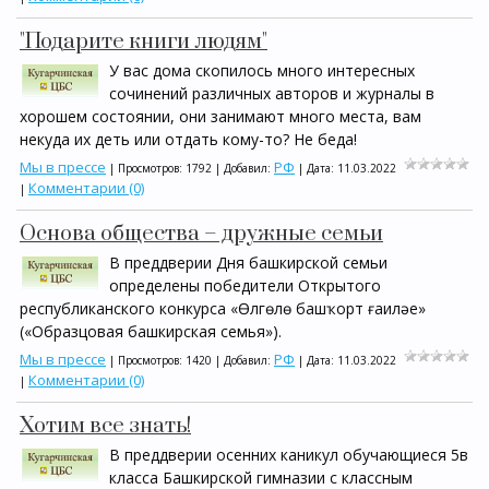
"Подарите книги людям"
У вас дома скопилось много интересных
сочинений различных авторов и журналы в
хорошем состоянии, они занимают много места, вам
некуда их деть или отдать кому-то? Не беда!
Мы в прессе
РФ
| Просмотров: 1792 | Добавил:
| Дата:
11.03.2022
Комментарии (0)
|
Основа общества – дружные семьи
В преддверии Дня башкирской семьи
определены победители Открытого
республиканского конкурса «Өлгөлө башҡорт ғаилəһе»
(«Образцовая башкирская семья»).
Мы в прессе
РФ
| Просмотров: 1420 | Добавил:
| Дата:
11.03.2022
Комментарии (0)
|
Хотим все знать!
В преддверии осенних каникул обучающиеся 5в
класса Башкирской гимназии с классным