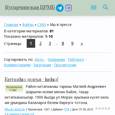
Кугарчинская ЦРМБ
Главная
»
Файлы
»
СМИ
» Мы в прессе
В категории материалов
:
81
Показано материалов
:
1-10
1
2
3
8
9
»
Страницы
:
...
Сортировать по
:
Дате
·
Названию
·
Рейтингу
·
Комментариям
·
Загрузкам
·
Просмотрам
Китапһыҙ донъя - һанһыҙ!
Район китапханаһы тарихы Матвей Андреевич
Шарыгин исеме менән бәйле, тиҙәр
китапханасылар. 1900 йылда ул Мораҡ ауылына күсеп килә
һәм урындағы балаларға белем биреүгә тотона.
Мы в прессе
РФ
| Просмотров: 1267 | Добавил:
| Дата:
07.06.2023
Комментарии (0)
|