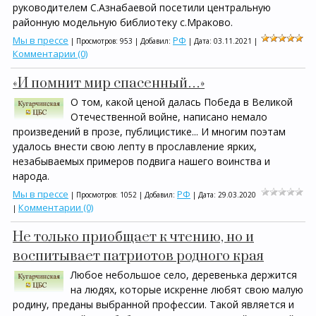
руководителем С.Азнабаевой посетили центральную
районную модельную библиотеку с.Мраково.
Мы в прессе
РФ
| Просмотров: 953 | Добавил:
| Дата:
03.11.2021
|
Комментарии (0)
«И помнит мир спасенный…»
О том, какой ценой далась Победа в Великой
Отечественной войне, написано немало
произведений в прозе, публицистике... И многим поэтам
удалось внести свою лепту в прославление ярких,
незабываемых примеров подвига нашего воинства и
народа.
Мы в прессе
РФ
| Просмотров: 1052 | Добавил:
| Дата:
29.03.2020
Комментарии (0)
|
Не только приобщает к чтению, но и
воспитывает патриотов родного края
Любое небольшое село, деревенька держится
на людях, которые искренне любят свою малую
родину, преданы выбранной профессии. Такой является и