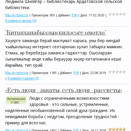
Людмила Шнейгер – библиотекарь Ардатовской сельской
библиотеки.
Мы в прессе
РФ
| Просмотров: 905 | Добавил:
| Дата:
17.02.2020
|
Комментарии (0)
"Китапханабыҙҙың киләсәге өмөтлө"
Хәҙерге заманда берәй мәғлүмәт кәрәкһә, уны бер ниндәй
ҡыйынлыҡһыҙ интернет селтәренән эҙләп табырға мөмкин.
Етмәһә, һәр беребеҙҙә заманса гаджеттар. Ошоларҙан
сығыпмылыр инде ҡайһы берәүҙәр хәҙер китапханаға кеше
йөрөймө, тип һорай.
Мы в прессе
РФ
| Просмотров: 1185 | Добавил:
| Дата:
22.08.2019
Комментарии (0)
|
«Есть люди - закаты, есть люди - рассветы»
Люди с ограниченными возможностями
здоровья - это сильные, устремленные,
наделенные необыкновенной силой духа граждане. Их
невидимая борьба с недугом, преодоление трудностей -
пример для всех нас.
Мы в прессе
РФ
| Просмотров: 1457 | Добавил:
| Дата:
14.12.2018