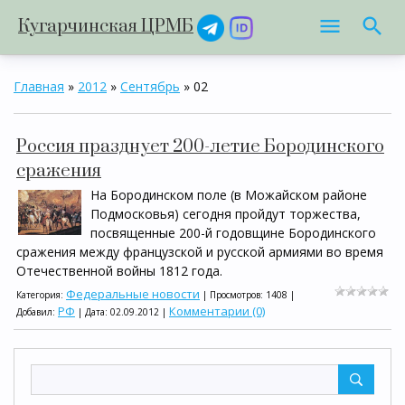
Кугарчинская ЦРМБ
Главная
»
2012
»
Сентябрь
»
02
Россия празднует 200-летие Бородинского
сражения
На Бородинском поле (в Можайском районе
Подмосковья) сегодня пройдут торжества,
посвященные 200-й годовщине Бородинского
сражения между французской и русской армиями во время
Отечественной войны 1812 года.
Федеральные новости
Категория:
| Просмотров: 1408 |
РФ
Комментарии (0)
Добавил:
| Дата:
02.09.2012
|