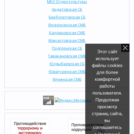
МКУ Отдел культуры
Ардатовская СБ
Бикбулатовская СБ
Воскресенская СМБ
Калдаровская СМБ
Максютовская СМБ
Подгорнская СБ
Этот сайт
Тавакановская СМБ
использует
Юлдыбаевская СБ
файлы cookies
Юмагузинская СМБ
для более
Ялчинская СМБ
комфортной
работы
пользователя.
Продолжая
просмотр
страниц сайта,
вы
соглашаетесь