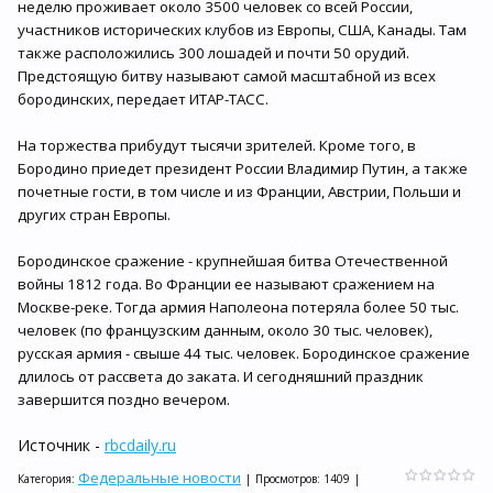
неделю проживает около 3500 человек со всей России,
участников исторических клубов из Европы, США, Канады. Там
также расположились 300 лошадей и почти 50 орудий.
Предстоящую битву называют самой масштабной из всех
бородинских, передает ИТАР-ТАСС.
На торжества прибудут тысячи зрителей. Кроме того, в
Бородино приедет президент России Владимир Путин, а также
почетные гости, в том числе и из Франции, Австрии, Польши и
других стран Европы.
Бородинское сражение - крупнейшая битва Отечественной
войны 1812 года. Во Франции ее называют сражением на
Москве-реке. Тогда армия Наполеона потеряла более 50 тыс.
человек (по французским данным, около 30 тыс. человек),
русская армия - свыше 44 тыс. человек. Бородинское сражение
длилось от рассвета до заката. И сегодняшний праздник
завершится поздно вечером.
Источник -
rbcdaily.ru
Федеральные новости
Категория
:
|
Просмотров
:
1409
|