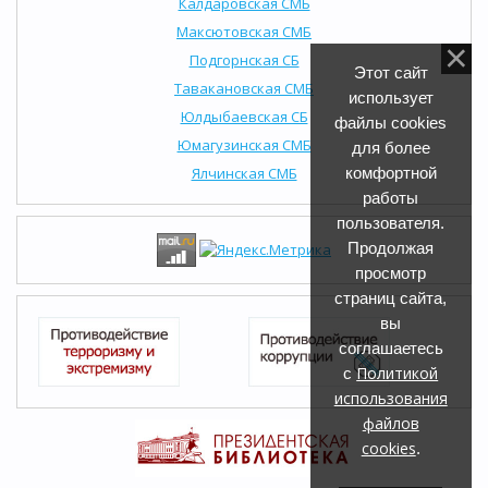
Калдаровская СМБ
Максютовская СМБ
Подгорнская СБ
Этот сайт
Тавакановская СМБ
использует
Юлдыбаевская СБ
файлы cookies
Юмагузинская СМБ
для более
Ялчинская СМБ
комфортной
работы
пользователя.
Продолжая
просмотр
страниц сайта,
вы
соглашаетесь
Политикой
с
использования
файлов
cookies
.