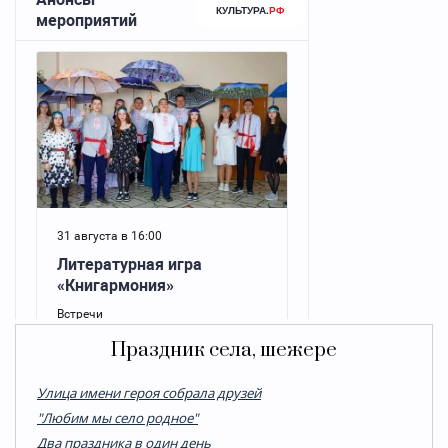
Праздник села, шежере
Улица имени героя собрала друзей
"Любим мы село родное"
Два праздника в один день