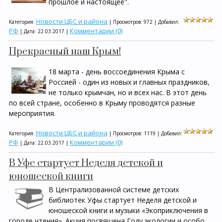
прошлое и настоящее".
Новости ЦБС и района
Категория:
| Просмотров: 972 | Добавил:
РФ
Комментарии (0)
| Дата:
22.03.2017
|
Прекрасный наш Крым!
18 марта - день воссоединения Крыма с
Россией - один из новых и главных праздников,
не только крымчан, но и всех нас. В этот день
по всей стране, особенно в Крыму проводятся разные
мероприятия.
Новости ЦБС и района
Категория:
| Просмотров: 1119 | Добавил:
РФ
Комментарии (0)
| Дата:
22.03.2017
|
В Уфе стартует Неделя детской и
юношеской книги
В Централизованной системе детских
библиотек Уфы стартует Неделя детской и
юношеской книги и музыки «Экоприключения в
городе чтения». Акция посвящена Году экологии и особо