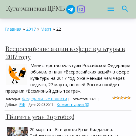
Кугарчинская ЦРМБ
Главная
»
2017
»
Март
»
22
Всероссийские акции в сфере культуры в
2017 году
Министерство культуры Российской Федерации
объявило план «Всероссийских акций» в сфере
культуры на 2017 год. Уже меньше чем через
неделю, 27 марта, по всей России пройдет
праздник «Всемирный день театра».
Федеральные новости
Категория:
| Просмотров: 1321 |
РФ
Комментарии (0)
Добавил:
| Дата:
22.03.2017
|
Тәбиғәт-тыуған йортобоҙ!
20 мартта - Бөтөн донъя Ер көнө билдәләнә.
Тәбиғәттең уяныуы яңы һулыш менән тын