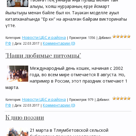
алыуы, ҡояш нурҙараның ерҙе йомарт
йылытыуы менән бәйле был көн. Тәүәкән моделле ауыл
китапханаһында "Ер көнө" нә арналған байрам викторинаһы
үтте.
Новости ЦБС и района
Категория:
| Просмотров: 1356 | Добавил:
РФ
Комментарии (0)
| Дата:
22.03.2017
|
"Наши любимые питомцы"
Международный день кошек, начиная с 2002
года, во всем мире отмечается 8 августа. Но,
например в России, этот праздник отмечают 1
марта.
Новости ЦБС и района
Категория:
| Просмотров: 979 | Добавил:
РФ
Комментарии (0)
| Дата:
22.03.2017
|
К дню поэзии
21 марта в Тляумбетовской сельской