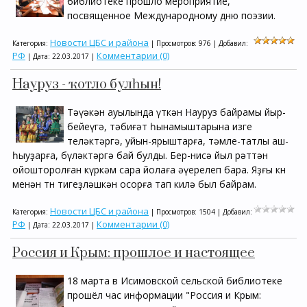
библиотеке прошло мероприятие,
посвященное Международному дню поэзии.
Новости ЦБС и района
Категория:
| Просмотров: 976 | Добавил:
РФ
Комментарии (0)
| Дата:
22.03.2017
|
Науруз - ҡотло булһын!
Тәүәкән ауылында үткән Науруз байрамы йыр-
бейеүгә, тәбиғәт һынамыштарына изге
теләктәргә, уйын-ярыштарға, тәмле-татлы аш-
һыуҙарға, бүләктәргә бай булды. Бер-нисә йыл рәттән
ойошторолған күркәм сара йолаға әүерелеп бара. Яҙғы көн
менән төн тигеҙләшкән осорға тап килә был байрам.
Новости ЦБС и района
Категория:
| Просмотров: 1504 | Добавил:
РФ
Комментарии (0)
| Дата:
22.03.2017
|
Россия и Крым: прошлое и настоящее
18 марта в Исимовской сельской библиотеке
прошёл час информации "Россия и Крым: