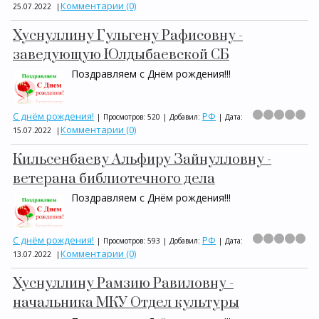
Комментарии (0)
25.07.2022
|
Хуснуллину Гульгену Рафисовну -
заведующую Юлдыбаевской СБ
Поздравляем с Днём рождения!!!
С днём рождения!
РФ
|
Просмотров:
520
|
Добавил:
|
Дата:
Комментарии (0)
15.07.2022
|
Кильсенбаеву Альфиру Зайнулловну -
ветерана библиотечного дела
Поздравляем с Днём рождения!!!
С днём рождения!
РФ
|
Просмотров:
593
|
Добавил:
|
Дата:
Комментарии (0)
13.07.2022
|
Хуснуллину Рамзию Равиловну -
начальника МКУ Отдел культуры