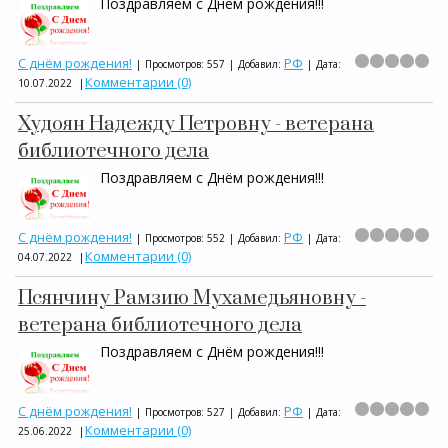
Поздравляем с Днём рождения!!!
С днём рождения!
РФ
|
Просмотров:
557
|
Добавил:
|
Дата:
Комментарии (0)
10.07.2022
|
Худоян Надежду Петровну - ветерана
библиотечного дела
Поздравляем с Днём рождения!!!
С днём рождения!
РФ
|
Просмотров:
552
|
Добавил:
|
Дата:
Комментарии (0)
04.07.2022
|
Псянчину Рамзию Мухамедьяновну -
ветерана библиотечного дела
Поздравляем с Днём рождения!!!
С днём рождения!
РФ
|
Просмотров:
527
|
Добавил:
|
Дата:
Комментарии (0)
25.06.2022
|