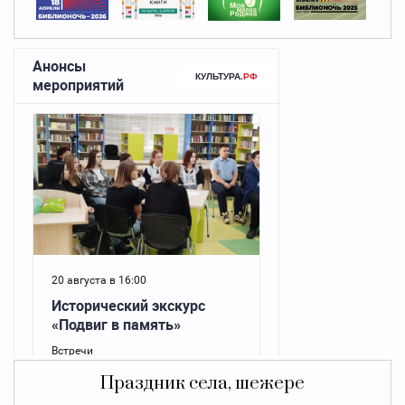
Праздник села, шежере