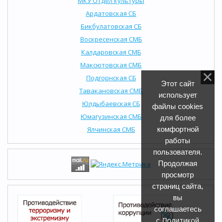
МКУ Отдел культуры
Ардатовская СБ
Бикбулатовская СБ
Воскресенская СМБ
Калдаровская СМБ
Максютовская СМБ
Подгорнская СБ
Этот сайт
Тавакановская СМБ
использует
Юлдыбаевская СБ
файлы cookies
Юмагузинская СМБ
для более
Ялчинская СМБ
комфортной
работы
пользователя.
Продолжая
просмотр
страниц сайта,
вы
соглашаетесь
Политикой
с