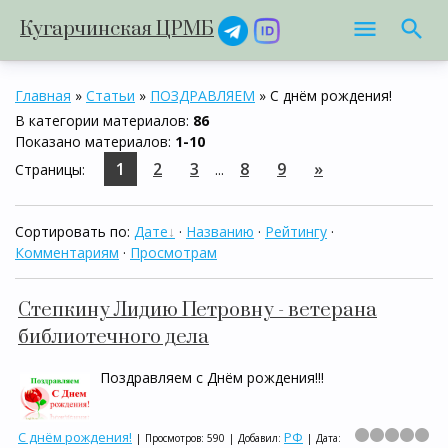
Кугарчинская ЦРМБ
Главная
»
Статьи
»
ПОЗДРАВЛЯЕМ
» С днём рождения!
В категории материалов
:
86
Показано материалов
:
1-10
1
2
3
8
9
»
Страницы
:
...
Сортировать по
:
Дате
·
Названию
·
Рейтингу
·
Комментариям
·
Просмотрам
Степкину Лидию Петровну - ветерана
библиотечного дела
Поздравляем с Днём рождения!!!
С днём рождения!
РФ
|
Просмотров:
590
|
Добавил:
|
Дата: