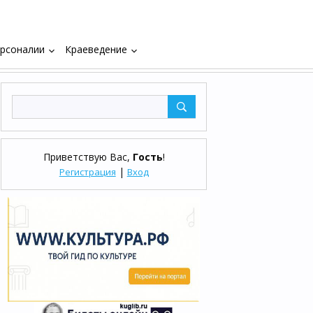
рсоналии
Краеведение
keyboard_arrow_down
keyboard_arrow_down
Приветствую Вас
,
Гость
!
|
Регистрация
Вход