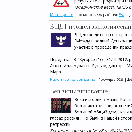
результате атрофии зритель
Кугарчинские вести №135 от
Мы в прессе
РФ
| Просмотров: 2336 | Добавил:
| Да
В ЦДТ прошел экологически
В Центре детского творчес
"Международный День защи
участие в проведении празд
Передача ТВ "Кугарсен" от 31.10.2012: 
Асхат, Алламуратов Рустам; диктор - 
Марат.
Районное телевидение
| Просмотров: 2026 | До
Без вины виноватые
Вехи истории в жизни Росси
больших стрессов, волнений
большой общий дом, называ
глазах россиян. Но были в нашей истор
репрессий.
Кугарчинские вести №128 от 30.10.2012