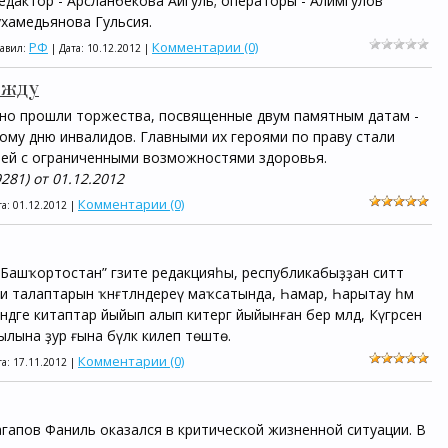
редактор - Арсланбекова Айгуль; операторы - Алимгулов
ухамедьянова Гульсия.
РФ
Комментарии (0)
бавил:
| Дата:
10.12.2012
|
ежду
но прошли торжества, посвященные двум памятным датам -
му дню инвалидов. Главными их героями по праву стали
ей с ограниченными возможностями здоровья.
281) от 01.12.2012
Комментарии (0)
та:
01.12.2012
|
"Башҡортостан” гәзите редакцияһы, республикабыҙҙан ситтә
рухи талаптарын ҡәнәғәтләндереү маҡсатында, Һамар, Һарытау һәм
ндәге китаптар йыйып алып китергә йыйынған бер мәлдә, Күгәрсен
ына ҙур ғына бүләк килеп төштө.
Комментарии (0)
та:
17.11.2012
|
агапов Фаниль оказался в критической жизненной ситуации. В