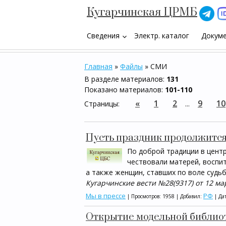
Кугарчинская ЦРМБ
Сведения
Электр. каталог
Докум
keyboard_arrow_down
Главная
»
Файлы
» СМИ
В разделе материалов
:
131
Показано материалов
:
101-110
«
1
2
9
10
Страницы
:
...
Пусть праздник продолжится
По доброй традиции в цент
чествовали матерей, воспи
а тaкжe женщин, ставших по воле судь
Кугарчинские вести №28(9317) от 12 ма
Мы в прессе
РФ
| Просмотров: 1958 | Добавил:
| Да
Открытие модельной библиот