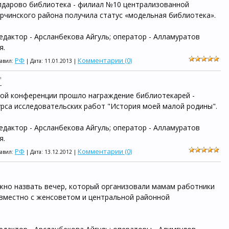
Калдарово библиотека - филиал №10 централизованной
рчинского района получила статус «модельная библиотека».
редактор - Арсланбекова Айгуль; оператор - Алламуратов
я.
РФ
Комментарии (0)
бавил:
| Дата:
11.01.2013
|
"
кой конференции прошло награждение библиотекарей -
урса исследовательских работ "История моей малой родины".
редактор - Арсланбекова Айгуль; оператор - Алламуратов
я.
РФ
Комментарии (0)
бавил:
| Дата:
13.12.2012
|
ожно назвать вечер, который организовали мамам работники
вместно с женсоветом и центральной районной