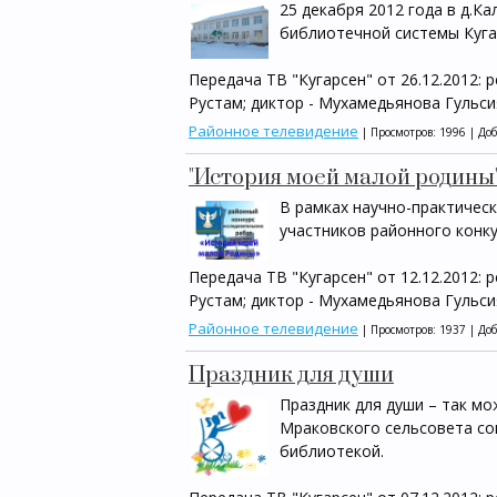
25 декабря 2012 года в д.
библиотечной системы Куга
Передача ТВ "Кугарсен" от 26.12.2012: 
Рустам; диктор - Мухамедьянова Гульси
Районное телевидение
| Просмотров: 1996 | До
"История моей малой родины
В рамках научно-практичес
участников районного конк
Передача ТВ "Кугарсен" от 12.12.2012: 
Рустам; диктор - Мухамедьянова Гульси
Районное телевидение
| Просмотров: 1937 | До
Праздник для души
Праздник для души – так м
Мраковского сельсовета со
библиотекой.