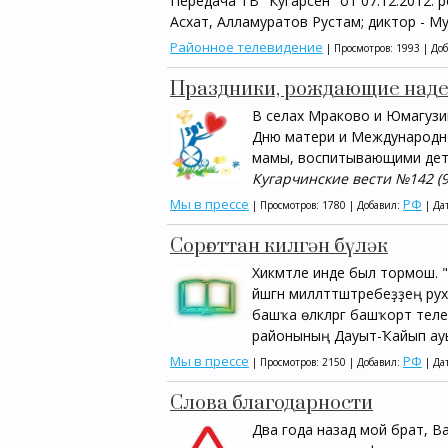
Передача ТВ "Кугарсен" от 07.12.2012: 
Асхат, Алламуратов Рустам; диктор - М
Районное телевидение
| Просмотров: 1993 | До
Праздники, рождающие над
В селах Мраково и Юмагузи
Дню матери и Международно
мамы, воспитывающими дет
Кугарчинские вести №142 (9
Мы в прессе
РФ
| Просмотров: 1780 | Добавил:
| Да
Сорғоттан килгән бүләк
Хикмәтле инде был тормош. 
йәшәгән милләттәштәребеҙҙең 
башҡа өлкәләргә башҡорт теле
районының Дауыт-Ҡайып ауыл
Мы в прессе
РФ
| Просмотров: 2150 | Добавил:
| Да
Слова благодарности
Два года назад мой брат, В