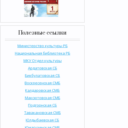
Полезные ссылки
Министерство культуры РБ
Национальная библиотека РБ
МКУ Отдел культуры
Ардатовская СБ
Бикбулатовская СБ
Воскресенская СМБ
Калдаровская СМБ
Максютовская СМБ
Подгорнская СБ
Тавакановская СМБ
Юлдыбаевская СБ
Юмагузинская СМБ