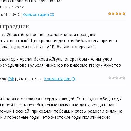
ного нерва он потерял зрение.
 15.11.2012
Комментарии (0)
та:
16.11.2012
|
й праздник
тва 26 октября прошел экологический праздник
ты животных". Центральная детская библиотека приняла
ника, оформив выставку "Ребятам о зверятах".
редактор - Арсланбекова Айгуль; операторы - Алимгулов
Мухамедьянова Гульсия; инженер по видеомонтажу - Ахметов
РФ
Комментарии (0)
бавил:
| Дата:
01.11.2012
|
и надолго остаются в сердцах людей. Есть годы побед, годы
 и войн. Есть незабываемые памятные даты, когда в наш
емый Россией, приходили победы, и слезы радости сияли на
ии и горестные годы - это жестокие годы политических