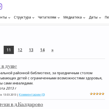
енты
Структура
Читателям
Медиатека
Даты
Пе
keyboard_arrow_down
keyboard_arrow_down
keyboard_arrow_down
keyboard_arrow_down
keyboard_arrow_down
11
12
13
14
»
 в душе
ральной районной библиотеке, за праздничным столом
тывающих детей с ограниченными возможностями здоровья,
бы сами инвалидами.
рта 2013 г
Комментарии (0)
та:
13.03.2013
|
еки в д.Калдарово