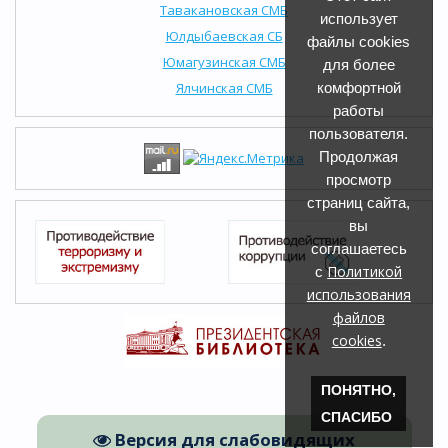
Тавакановская СМБ
использует
Юлдыбаевская СБ
файлы cookies
Юмагузинская СМБ
для более
Ялчинская СМБ
комфортной
работы
пользователя.
Продолжая
просмотр
страниц сайта,
вы
соглашаетесь
Политикой
с
использования
файлов
cookies
.
ПОНЯТНО,
СПАСИБО
Версия для слабовидящих