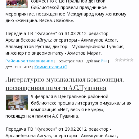
совместно с Центральной детской
библиотекой провели праздничное
мероприятие, посвященное Международному женскому
дню «Женщина. Весна. Любовь».
Передача ТВ "Кугарсен" от 31.03.2012: редактор -
Арсланбекова Айгуль; операторы - Алимгулов Асхат,
Алламуратов Рустам; диктор - Мухамедьянова Гульсия;
инженер по видеомонтажу - Ахметов Марат.
Районное телевидение
РФ
| Просмотров: 1883 | Добавил:
|
Комментарии (0)
Дата:
31.03.2012
|
Литературно-музыкальная композиция,
посвященная памяти А.С.Пушкина
9 февраля в Центральной районной
библиотеке прошла литературно-музыкальная
композиция «Нет, весь я не умру»,
посвященная памяти А.С.Пушкина.
Передача ТВ "Кугарсен" от 29.02.2012: редактор -
Арсланбекова Айгуль; операторы - Алимгулов Асхат,