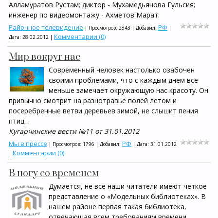
Алламуратов Рустам; диктор - Мухамедьянова Гульсия;
инженер по видеомонтажу - Ахметов Марат.
Районное телевидение
РФ
| Просмотров: 2843 | Добавил:
|
Комментарии (0)
Дата:
28.02.2012
|
Мир вокруг нас
Современный человек настолько озабочен
своими проблемами, что с каждым днем все
меньше замечает окружающую нас красоту. Он
привычно смотрит на разнотравье полей летом и
посеребренные ветви деревьев зимой, не слышит пения
птиц…
Кугарчинские вести №11 от 31.01.2012
Мы в прессе
РФ
| Просмотров: 1796 | Добавил:
| Дата:
31.01.2012
Комментарии (0)
|
В ногу со временем
Думается, не все наши читатели имеют четкое
представление о «Модельных библиотеках». В
нашем районе первая такая библиотека,
отвечающая всем требованиям времени,