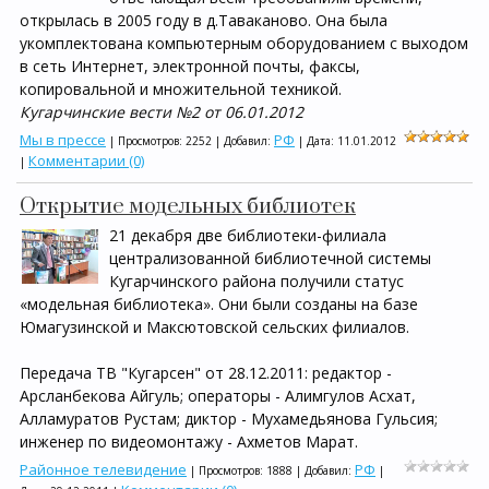
открылась в 2005 году в д.Таваканово. Она была
укомплектована компьютерным оборудованием с выходом
в сеть Интернет, электронной почты, факсы,
копировальной и множительной техникой.
Кугарчинские вести №2 от 06.01.2012
Мы в прессе
РФ
| Просмотров: 2252 | Добавил:
| Дата:
11.01.2012
Комментарии (0)
|
Открытие модельных библиотек
21 декабря две библиотеки-филиала
централизованной библиотечной системы
Кугарчинского района получили статус
«модельная библиотека». Они были созданы на базе
Юмагузинской и Максютовской сельских филиалов.
Передача ТВ "Кугарсен" от 28.12.2011: редактор -
Арсланбекова Айгуль; операторы - Алимгулов Асхат,
Алламуратов Рустам; диктор - Мухамедьянова Гульсия;
инженер по видеомонтажу - Ахметов Марат.
Районное телевидение
РФ
| Просмотров: 1888 | Добавил:
|