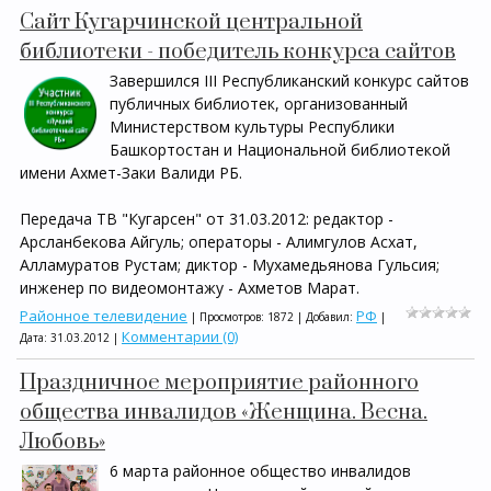
Сайт Кугарчинской центральной
библиотеки - победитель конкурса сайтов
Завершился III Республиканский конкурс сайтов
публичных библиотек, организованный
Министерством культуры Республики
Башкортостан и Национальной библиотекой
имени Ахмет-Заки Валиди РБ.
Передача ТВ "Кугарсен" от 31.03.2012: редактор -
Арсланбекова Айгуль; операторы - Алимгулов Асхат,
Алламуратов Рустам; диктор - Мухамедьянова Гульсия;
инженер по видеомонтажу - Ахметов Марат.
Районное телевидение
РФ
| Просмотров: 1872 | Добавил:
|
Комментарии (0)
Дата:
31.03.2012
|
Праздничное мероприятие районного
общества инвалидов «Женщина. Весна.
Любовь»
6 марта районное общество инвалидов