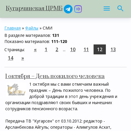
Кугарчинская ЦРМБ
Главная
»
Файлы
» СМИ
В разделе материалов
:
131
Показано материалов
:
111-120
«
1
2
10
11
12
13
Страницы
:
...
14
»
1 октября – День пожилого человека
1 октября мы с вами отмечаем важный
праздник – День пожилого человека. По
доброй традиции в этот день учреждения и
организации поздравляют своих бывших и нынешних
сотрудников пенсионного возраста.
Передача ТВ "Кугарсен" от 03.10.2012: редактор -
Арсланбекова Айгуль; операторы - Алимгулов Асхат,