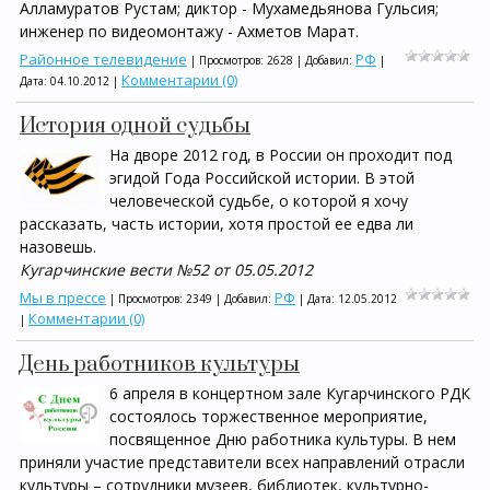
Алламуратов Рустам; диктор - Мухамедьянова Гульсия;
инженер по видеомонтажу - Ахметов Марат.
Районное телевидение
РФ
| Просмотров: 2628 | Добавил:
|
Комментарии (0)
Дата:
04.10.2012
|
История одной судьбы
На дворе 2012 год, в России он проходит под
эгидой Года Российской истории. В этой
человеческой судьбе, о которой я хочу
рассказать, часть истории, хотя простой ее едва ли
назовешь.
Кугарчинские вести №52 от 05.05.2012
Мы в прессе
РФ
| Просмотров: 2349 | Добавил:
| Дата:
12.05.2012
Комментарии (0)
|
День работников культуры
6 апреля в концертном зале Кугарчинского РДК
состоялось торжественное мероприятие,
посвященное Дню работника культуры. В нем
приняли участие представители всех направлений отрасли
культуры – сотрудники музеев, библиотек, культурно-