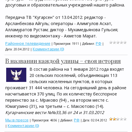
досуговых и образовательных учреждений нашего района.
Передача ТВ "Кугарсен" от 13.04.2012: редактор -
Арсланбекова Айгуль; операторы - Алимгулов Асхат,
Алламуратов Рустам; диктор - Мухамедьянова Гульсия;
инженер по видеомонтажу - Ахметов Марат.
Районное телевидение
РФ
| Просмотров: 1911 | Добавил:
|
Комментарии (0)
Дата:
20.04.2012
|
В названии каждой улицы – своя история
В состав района на 1 января 2012 года входят
20 сельских поселений, объединяющих 113
сельских населенных пунктов, в которых
проживает 31 444 человека. На сегодняшний день в районе
насчитывается 370 улиц. По их количеству бесспорное
первенство за с. Мраково (94) , на втором месте с.
Юмагузино (31), на третьем – с. Максютово (14).
Кугарчинские вести №№33,36 от 24 и 31.03.2012
Мы в прессе
РФ
| Просмотров: 4656 | Добавил:
| Дата:
02.04.2012
Комментарии (0)
|