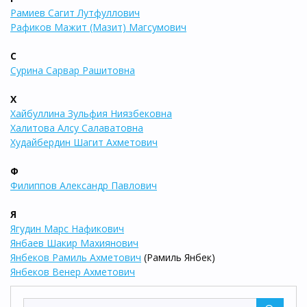
Рамиев Сагит Лутфуллович
Рафиков Мажит (Мазит) Магсумович
С
Сурина Сарвар Рашитовна
Х
Хайбуллина Зульфия Ниязбековна
Халитова Алсу Салаватовна
Худайбердин Шагит Ахметович
Ф
Филиппов Александр Павлович
Я
Ягудин Марс Нафикович
Янбаев Шакир Махиянович
Янбеков Рамиль Ахметович
(Рамиль Янбек)
Янбеков Венер Ахметович