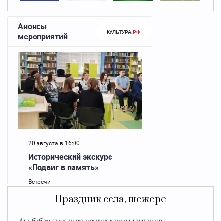
Праздник села, шежере
Ата-бабам тыуған ер, кендек ҡаным тамған ер...