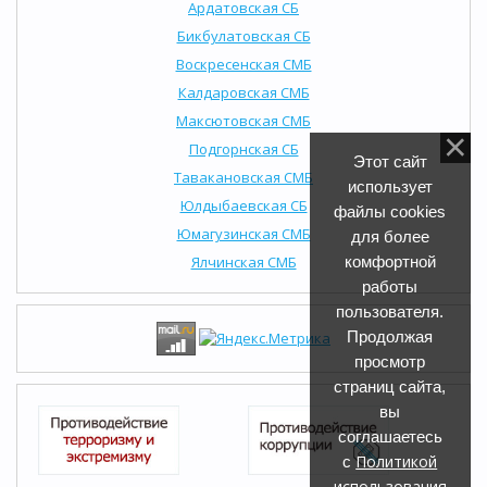
Ардатовская СБ
Бикбулатовская СБ
Воскресенская СМБ
Калдаровская СМБ
Максютовская СМБ
Подгорнская СБ
Этот сайт
Тавакановская СМБ
использует
Юлдыбаевская СБ
файлы cookies
Юмагузинская СМБ
для более
Ялчинская СМБ
комфортной
работы
пользователя.
Продолжая
просмотр
страниц сайта,
вы
соглашаетесь
Политикой
с
использования