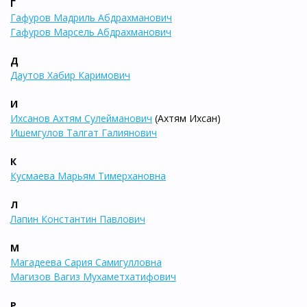
Г
Гафуров Мадриль Абдрахманович
Гафуров Марсель Абдрахманович
Д
Даутов Хабир Каримович
И
Ихсанов Ахтям Сулейманович
(Ахтям Ихсан)
Ишемгулов Талгат Галиянович
К
Кусмаева Марьям Тимерхановна
Л
Лапин Константин Павлович
М
Магадеева Сария Самигулловна
Магизов Вагиз Мухаметхатифович
Р