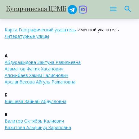
Кугарчинская ЦРМБ
Карта
Географический указатель
Именной указатель
Литературные улицы
А
Абдурашидова Зайтуна Равильевна
Азаматов Фатих Хасанович
Алсынбаев Хаким Галиянович
Арсланбекова Айгуль Ражаповна
Б
Биишева Зайнаб Абдулловна
В
Валитов Октябрь Калиевич
Вахитова Альфинур Зариповна