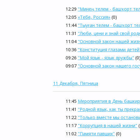
12:29
"Минең телем - башҡорт те
12:05
«Тебе, Россия»
(0)
11:44
"Тыуған телем - башҡорт те
11:31
"Люби, цени и знай свой род
11:04
"Основной закон нашей жиз
10:36
"Конституция глазами детей
09:26
"Мой язык - язык дружбы"
(0
09:07
"Основной закон нашего гос
11 Декабря, Пятница
11:45
Мероприятия в День башкир
11:41
"Родной язык, как ты прекра
11:22
"Только вместе мы останов
11:17
"Коррупция в нашей жизни"
11:02
"Памяти павших"
(0)