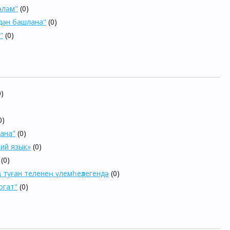
әләм"
(0)
лдән башлана"
(0)
"
(0)
0)
0)
ана"
(0)
кий язык»
(0)
(0)
 туған теленең үлемһеҙлегендә
(0)
огат"
(0)