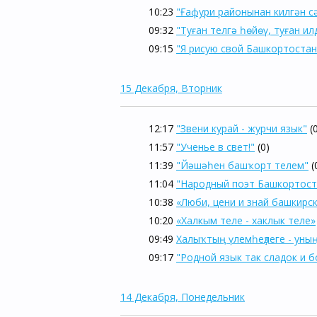
10:23
"Ғафури районынан килгән с
09:32
"Туған телгә һөйөү, туған и
09:15
"Я рисую свой Башкортостан
15 Декабря, Вторник
12:17
"Звени курай - журчи язык"
(
11:57
"Ученье в свет!"
(0)
11:39
"Йәшәһен башҡорт телем"
(
11:04
"Народный поэт Башкортост
10:38
«Люби, цени и знай башкирс
10:20
«Халкым теле - хаклык теле»
09:49
Халыҡтың үлемһеҙлеге - уның
09:17
"Родной язык так сладок и б
14 Декабря, Понедельник