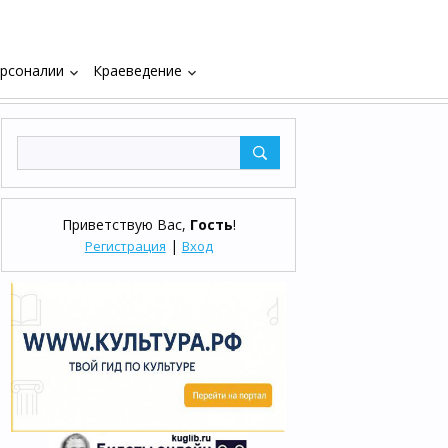
рсоналии
Краеведение
keyboard_arrow_down
keyboard_arrow_down
Приветствую Вас
,
Гость
!
|
Регистрация
Вход