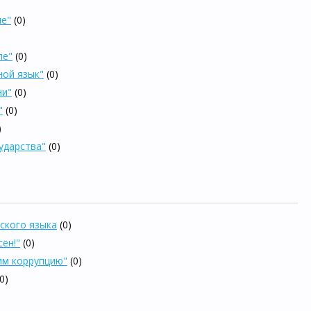
ле"
(0)
ле"
(0)
ной язык"
(0)
ни"
(0)
"
(0)
)
ударства"
(0)
ского языка
(0)
сен!"
(0)
им коррупцию"
(0)
(0)