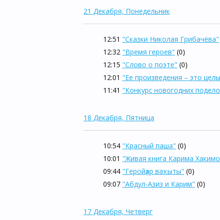
21 Декабря, Понедельник
12:51
"Сказки Николая Грибачёва"
12:32
"Время героев"
(0)
12:15
"Слово о поэте"
(0)
12:01
"Ее произведения – это цел
11:41
"Конкурс новогодних подело
18 Декабря, Пятница
10:54
"Красный паша"
(0)
10:01
"Живая книга Карима Хакимо
09:44
"Геройҙар ваҡыты"
(0)
09:07
"Абдул-Азиз и Карим"
(0)
17 Декабря, Четверг