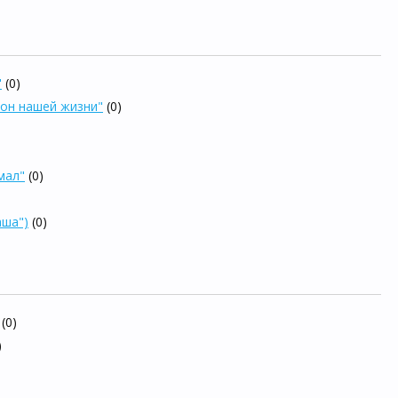
"
(0)
кон нашей жизни"
(0)
мал"
(0)
аша")
(0)
(0)
)