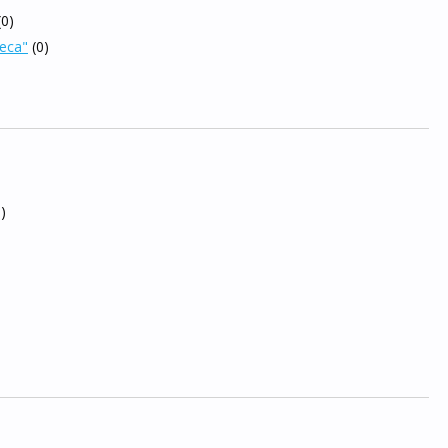
(0)
еса"
(0)
0)