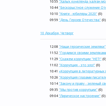
10:55
"Халыҡ күңелендә ҡалған мо
10:44
"Бескорыстное служение От
10:10
"Книги - юбиляры 2020"
(0)
09:59
"День Героев Отечества"
(0)
10 Декабря, Четверг
12:08
"Наши героические земляки"
11:52
"Гордимся своими землякам
11:29
"Скажем коррупции "НЕТ!"
(0
11:02
"Коррупция - это зло!"
(0)
10:41
«Коррупция в литературных 
10:26
"Коррупция глазами писател
10:14
"Закону и праву - зеленый св
09:35
"Мы против коррупции"
(0)
09:04
"Лирическое настроение"
(0)