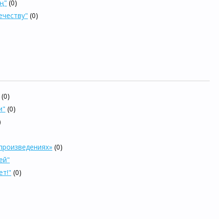
ң"
(0)
ечеству"
(0)
(0)
и"
(0)
)
произведениях»
(0)
ей"
ет!"
(0)