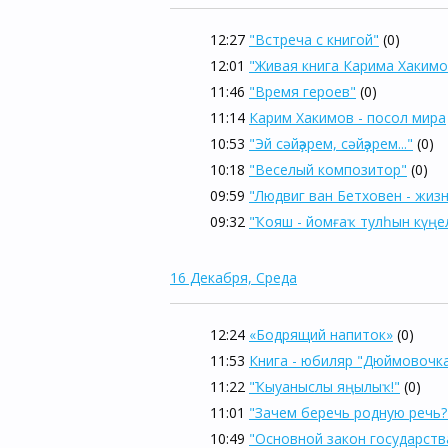
12:27
"Встреча с книгой"
(0)
12:01
"Живая книга Карима Хакимо
11:46
"Время героев"
(0)
11:14
Карим Хакимов - посол мира
10:53
"Эй сәйҙәрем, сәйҙәрем..."
(0)
10:18
"Веселый композитор"
(0)
09:59
"Людвиг ван Бетховен - жиз
09:32
"Ҡояш - йомғаҡ тулһын күңе
16 Декабря, Среда
12:24
«Бодрящий напиток»
(0)
11:53
Книга - юбиляр "Дюймовочк
11:22
"Ҡыуаныслы яңылыҡ!"
(0)
11:01
"Зачем беречь родную речь?
10:49
"Основной закон государств