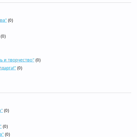
ва"
(0)
(0)
нь и творчество"
(0)
лдәргә!"
(0)
а"
(0)
"
(0)
а"
(0)