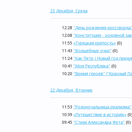
23 Декабря, Среда
12:28
"День рождения кроссворда
12:08
"Конституция - основной за
11:55
«Турецкая крепость»
(0)
11:43
"Волшебные очки"
(0)
11:24
"Как Петр I Новый год приду
10:41
"Моя Республика"
(0)
10:20
"Время героев" ("Красный П
22 Декабря, Вторник
11:53
"Родоночальница реализма"
10:39
«Путешествие в историю»
(0
09:45
"Стихи Александра Фета"
(0)