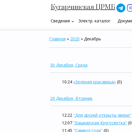
Кугарчинская ЦРМБ
Сведения
Электр. каталог
Докум
keyboard_arrow_down
Главная
»
2020
»
Декабрь
30 Декабря, Среда
10:24
«Зеленая красавица»
(0)
29 Декабря, Вторник
12:22
"Для друзей открыты двери"
12:07
"Башкирская Кругосветка"
(0
11:45
"Символ года"
(0)