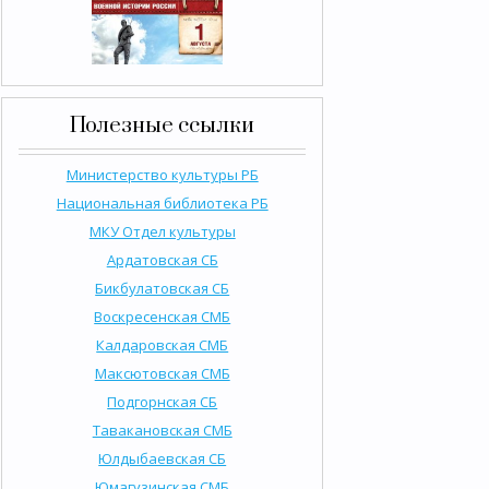
Полезные ссылки
Министерство культуры РБ
Национальная библиотека РБ
МКУ Отдел культуры
Ардатовская СБ
Бикбулатовская СБ
Воскресенская СМБ
Калдаровская СМБ
Максютовская СМБ
Подгорнская СБ
Тавакановская СМБ
Юлдыбаевская СБ
Юмагузинская СМБ